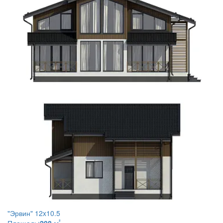
"Эрвин" 12x10.5
²