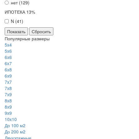
нет (
129
)
ИПОТЕКА 13%
N (
41
)
Сбросить
Популярные размеры
5x4
5x6
6x6
6x7
6x8
6x9
7x7
7x8
7x9
8x8
8x9
9x9
10x10
До 100 м2
До 200 м2
Двухэтажные