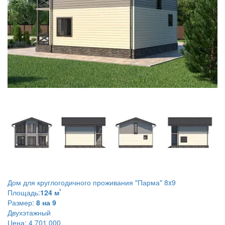
Дом для круглогодичного проживания
"Парма" 8x9
²
Площадь:
124 м
Размер:
8 на 9
Двухэтажный
Цена:
4 701 000