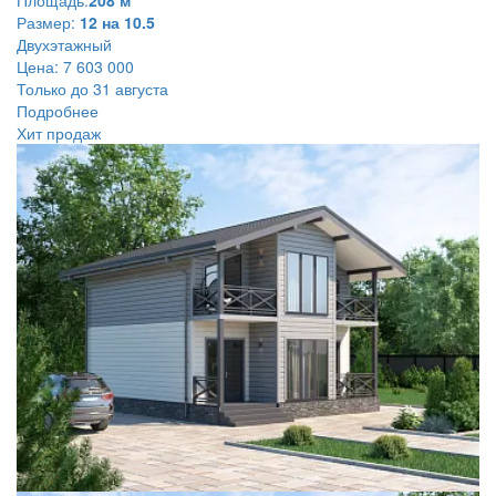
Площадь:
208 м
Размер:
12 на 10.5
Двухэтажный
Цена:
7 603 000
Только до 31 августа
Подробнее
Хит продаж