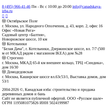
8 (495) 966-41-46
Пн - Вс с 10:00 до 20:00
info@canadskaya-
izba.ru
Ⓜ Октябрьское Поле
г. Москва, ул. Народного Ополчения, д. 43, корп. 2, офис 16
Офис «Новая Рига»
Садовый центр «Балтия»,
Новорижское шоссе, 10 км
Ⓜ Котельники
"Белая Дача", г. Котельники, Дзержинское шоссе, вл. 7/7 (500
м от МКАД рядом с магазином IKEA) дом №28
Ⓜ Строгино
г. Москва, МКАД 65-й км внешнее кольцо, ТРЦ «Синдика»,
дом 16/30
Ⓜ Домодедовская
г. Москва, Каширское шоссе вл.63с53/1, Выставка домов, дом
53/1
2004-
2026
©,
Канадская изба: строительство и продажа
деревянных домов и бань
Сайт не является публичной офертой. ООО «Русское шале»
ОГРН 1195081075826 ИНН 5024199987