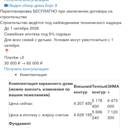
Видео обзор дома Борг 9
Перепланировка БЕСПЛАТНО при заключении договора на
строительство
Строительство ведётся под наблюдением технического надзора
До 1 октября 2026
Семейная ипотека
под 6% годовых
Для всех семей с детьми. Условия могут ужесточиться с 1
октября.
Платёж
×2
30 000 ₽
→
60 000 ₽
Получить консультацию
Комплектация
Комплектация каркасного дома
Внешний
Теплый
ЗИМА
(можно вносить изменения по
контур
контур
+
вашим пожеланиям)
5 178
6 473
Цена сейчас
4 207 450
400
000
5 696
7 120
Цена в ипотеку с эскроу-счетом
4 628 195
240
300
Фундамент