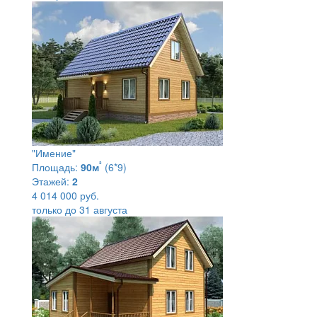
"Имение"
²
Площадь:
90м
(6*9)
Этажей:
2
4 014 000 руб.
только до 31 августа