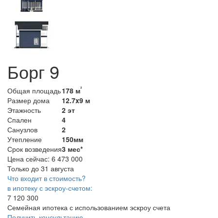
Борг 9
²
Общая площадь
178 м
Размер дома
12.7x9 м
Этажность
2 эт
Спален
4
Санузлов
2
Утепление
150мм
Срок возведения
3 мес*
Цена сейчас:
6 473 000
Только до 31 августа
Что входит в стоимость?
в ипотеку с эскроу-счетом:
7 120 300
Семейная ипотека с использованием эскроу счета
Получить консультацию