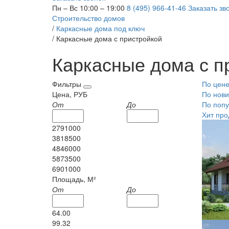
Пн – Вс 10:00 – 19:00
8 (495) 966-41-46
Заказать зв
Строительство домов
/
Каркасные дома под ключ
/
Каркасные дома с пристройкой
Каркасные дома с п
Фильтры
По цен
Цена, РУБ
По нови
От
До
По попу
Хит про
2791000
3818500
4846000
5873500
6901000
Площадь, М²
От
До
64.00
99.32