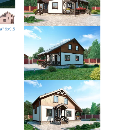
а" 9x9.5