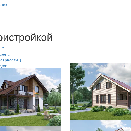
онок
ристройкой
е ↑
зне ↓
лярности ↓
даж