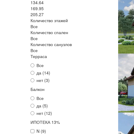
134.64
169.95
205.27
Количество этажей
Все
Количество спален
Все
Количество санузлов
Все
Терраса
Все
да (
14
)
нет (
3
)
Балкон
Все
да (
5
)
нет (
12
)
ИПОТЕКА 13%
N (
9
)