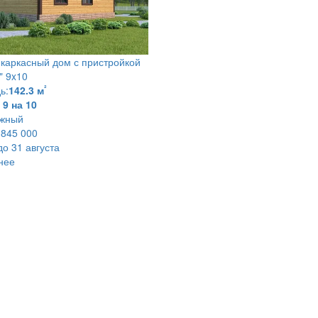
каркасный дом с пристройкой
" 9x10
²
ь:
142.3 м
9 на 10
ажный
 845 000
до 31 августа
нее