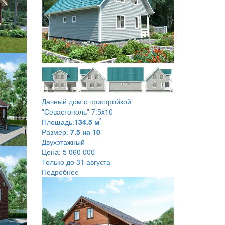
Дачный дом с пристройкой
"Севастополь" 7.5x10
²
Площадь:
134.5 м
Размер:
7.5 на 10
Двухэтажный
Цена:
5 060 000
Только до 31 августа
Подробнее