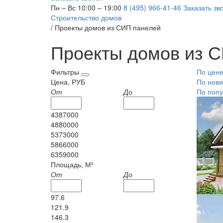
Пн – Вс 10:00 – 19:00
8 (495) 966-41-46
Заказать зв
Строительство домов
/
Проекты домов из СИП панелей
Проекты домов из 
Фильтры
По цен
Цена, РУБ
По нови
От
До
По попу
4387000
4880000
5373000
5866000
6359000
Площадь, М²
От
До
97.6
121.9
146.3