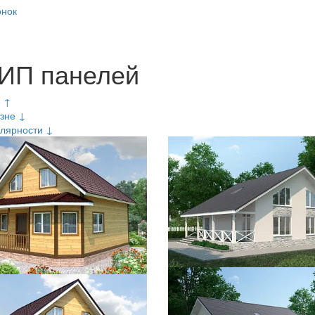
онок
СИП панелей
е ↑
зне ↓
лярности ↓