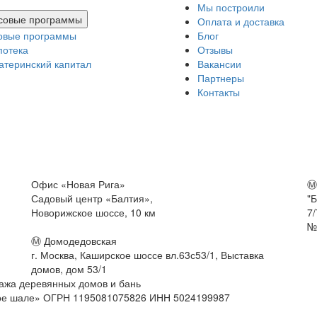
Мы построили
совые программы
Оплата и доставка
овые программы
Блог
потека
Отзывы
атеринский капитал
Вакансии
Партнеры
Контакты
Офис «Новая Рига»
Ⓜ
Садовый центр «Балтия»,
"Б
Новорижское шоссе, 10 км
7
№
Ⓜ Домодедовская
г. Москва, Каширское шоссе вл.63с53/1, Выставка
домов, дом 53/1
дажа деревянных домов и бань
кое шале» ОГРН 1195081075826 ИНН 5024199987