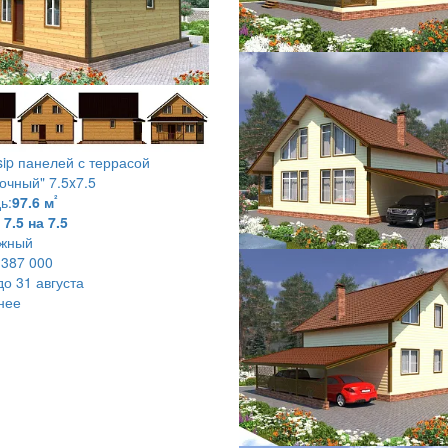
sip панелей с террасой
очный" 7.5x7.5
²
ь:
97.6 м
7.5 на 7.5
ажный
 387 000
до 31 августа
нее