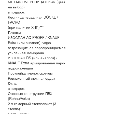
МЕТАЛЛОЧЕРЕПИЦА 0.5мм (цвет
на выбор)
в подарок!
Лестница чердачная DÖCKE /
FACRO
(при наличии ХЧП)***
Пленки
ИЗОСПАН AQ PROFF / KNAUF
Extra (или аналоги) гидро-
ветрозащитная паропроницаемая
усиленная мембрана
ИЗОСПАН RS (или аналоги) /
KNAUF Extra армированная паро-
гидроизоляция
Проклейка пленок скотчем
Ревизионный люк на чердак
Окна
в подарок!
Оконные конструкции ПВХ
(Rehau/Veka)
2-х камерный стеклопакет (3
стекла)**
Цвет – белый