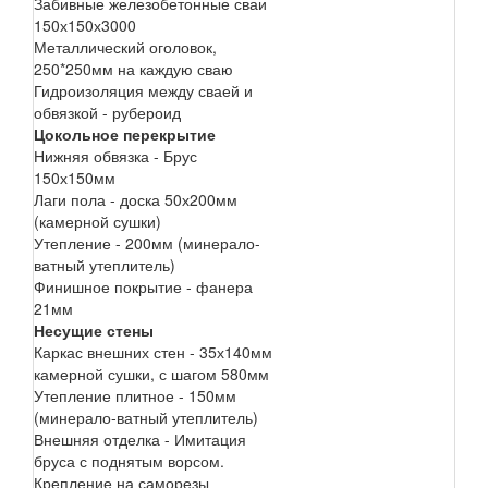
Забивные железобетонные сваи
150х150х3000
Металлический оголовок,
250*250мм на каждую сваю
Гидроизоляция между сваей и
обвязкой - рубероид
Цокольное перекрытие
Нижняя обвязка - Брус
150х150мм
Лаги пола - доска 50х200мм
(камерной сушки)
Утепление - 200мм (минерало-
ватный утеплитель)
Финишное покрытие - фанера
21мм
Несущие стены
Каркас внешних стен - 35х140мм
камерной сушки, с шагом 580мм
Утепление плитное - 150мм
(минерало-ватный утеплитель)
Внешняя отделка - Имитация
бруса с поднятым ворсом.
Крепление на саморезы