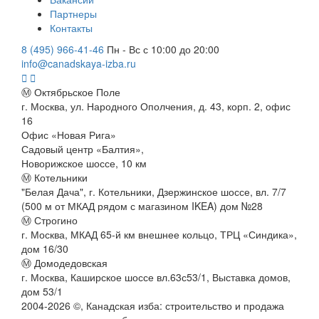
Партнеры
Контакты
8 (495) 966-41-46
Пн - Вс с 10:00 до 20:00
info@canadskaya-izba.ru
Ⓜ Октябрьское Поле
г. Москва, ул. Народного Ополчения, д. 43, корп. 2, офис
16
Офис «Новая Рига»
Садовый центр «Балтия»,
Новорижское шоссе, 10 км
Ⓜ Котельники
"Белая Дача", г. Котельники, Дзержинское шоссе, вл. 7/7
(500 м от МКАД рядом с магазином IKEA) дом №28
Ⓜ Строгино
г. Москва, МКАД 65-й км внешнее кольцо, ТРЦ «Синдика»,
дом 16/30
Ⓜ Домодедовская
г. Москва, Каширское шоссе вл.63с53/1, Выставка домов,
дом 53/1
2004-
2026
©,
Канадская изба: строительство и продажа