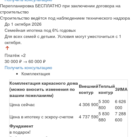
Перепланировка БЕСПЛАТНО при заключении договора на
строительство
Строительство ведётся под наблюдением технического надзора
До 1 октября 2026
Семейная ипотека
под 6% годовых
Для всех семей с детьми. Условия могут ужесточиться с 1
октября.
Платёж
×2
30 000 ₽
→
60 000 ₽
Получить консультацию
Комплектация
Комплектация каркасного дома
Внешний
Теплый
(можно вносить изменения по
ЗИМА
контур
контур
вашим пожеланиям)
5 300
6 626
Цена сейчас
4 306 900
800
000
5 830
7 288
Цена в ипотеку с эскроу-счетом
4 737 590
880
600
Фундамент
в подарок!