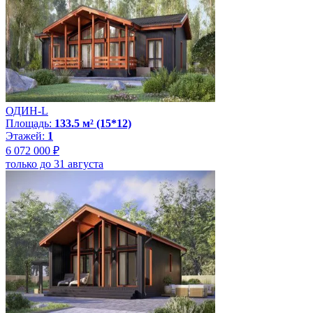
ОДИН-L
Площадь:
133.5 м² (15*12)
Этажей:
1
6 072 000 ₽
только до 31 августа