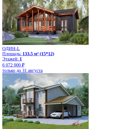
ОДИН-L
Площадь:
133.5 м² (15*12)
Этажей:
1
6 072 000 ₽
только до 31 августа