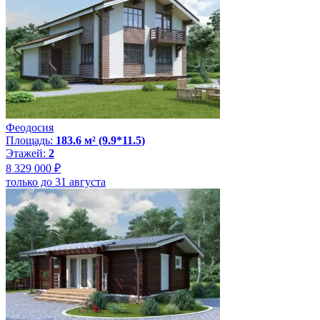
Феодосия
Площадь:
183.6 м² (9.9*11.5)
Этажей:
2
8 329 000 ₽
только до 31 августа