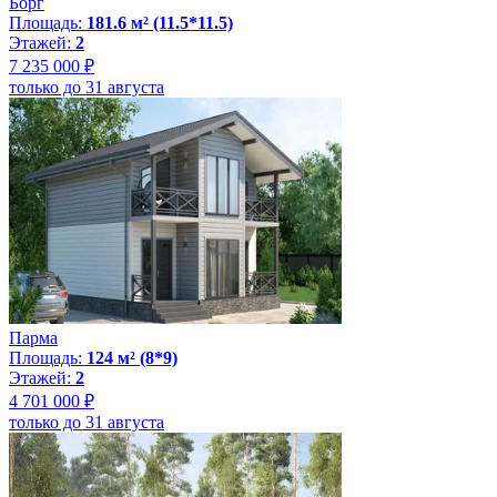
Борг
Площадь:
181.6 м² (11.5*11.5)
Этажей:
2
7 235 000 ₽
только до 31 августа
Парма
Площадь:
124 м² (8*9)
Этажей:
2
4 701 000 ₽
только до 31 августа