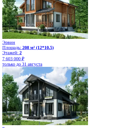
Эрвин
Площадь:
208 м² (12*10.5)
Этажей:
2
7 603 000 ₽
только до 31 августа