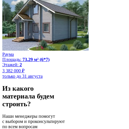
Раума
Площадь:
73.29 м² (6*7)
Этажей:
2
3 382 000 ₽
только до 31 августа
Из какого
материала будем
строить?
Наши менеджеры помогут
с выбором и проконсультируют
по всем вопросам