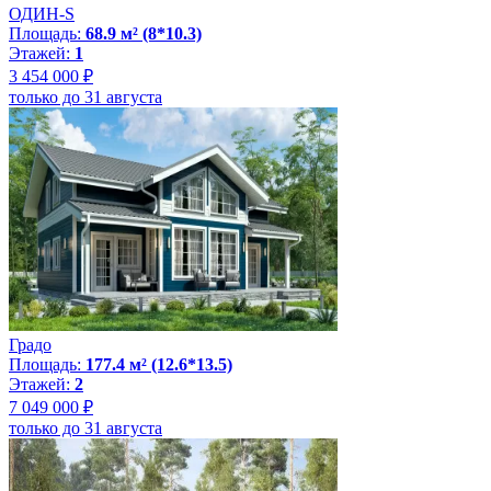
ОДИН-S
Площадь:
68.9 м² (8*10.3)
Этажей:
1
3 454 000 ₽
только до 31 августа
Градо
Площадь:
177.4 м² (12.6*13.5)
Этажей:
2
7 049 000 ₽
только до 31 августа