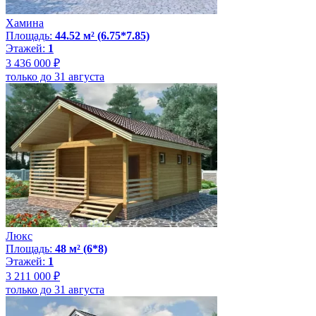
Хамина
Площадь:
44.52 м² (6.75*7.85)
Этажей:
1
3 436 000 ₽
только до 31 августа
Люкс
Площадь:
48 м² (6*8)
Этажей:
1
3 211 000 ₽
только до 31 августа