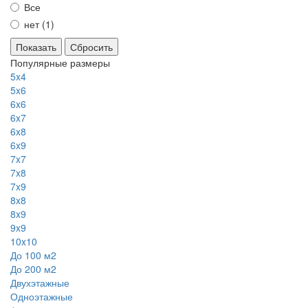
Все
нет (
1
)
Сбросить
Популярные размеры
5x4
5x6
6x6
6x7
6x8
6x9
7x7
7x8
7x9
8x8
8x9
9x9
10x10
До 100 м2
До 200 м2
Двухэтажные
Одноэтажные