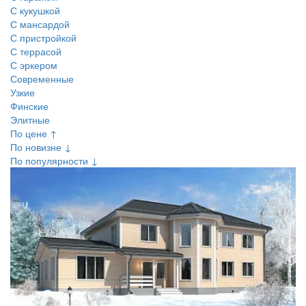
С кукушкой
С мансардой
С пристройкой
С террасой
С эркером
Современные
Узкие
Финские
Элитные
По цене ↑
По новизне ↓
По популярности ↓