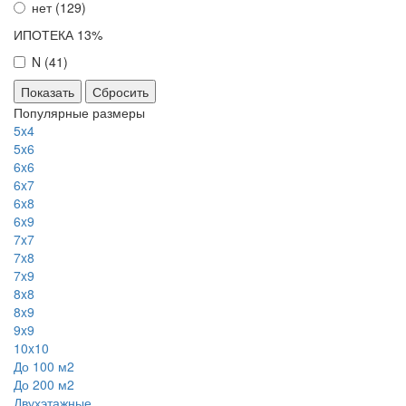
нет (
129
)
ИПОТЕКА 13%
N (
41
)
Сбросить
Популярные размеры
5x4
5x6
6x6
6x7
6x8
6x9
7x7
7x8
7x9
8x8
8x9
9x9
10x10
До 100 м2
До 200 м2
Двухэтажные