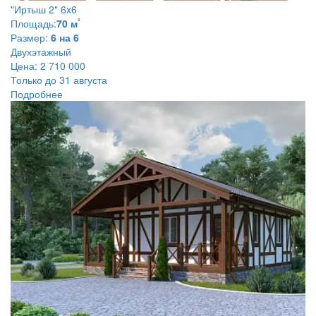
"Иртыш 2" 6x6
²
Площадь:
70 м
Размер:
6 на 6
Двухэтажный
Цена:
2 710 000
Только до 31 августа
Подробнее