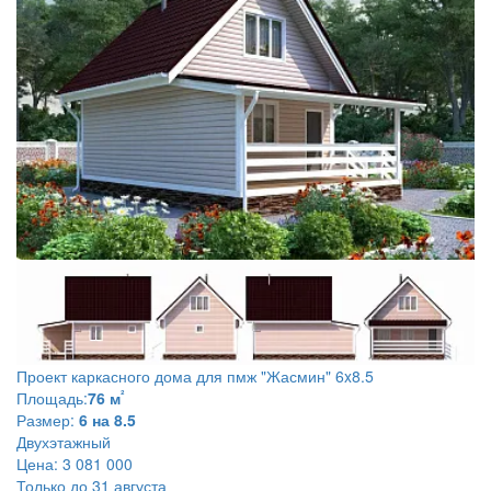
Проект каркасного дома для пмж
"Жасмин" 6x8.5
²
Площадь:
76 м
Размер:
6 на 8.5
Двухэтажный
Цена:
3 081 000
Только до 31 августа