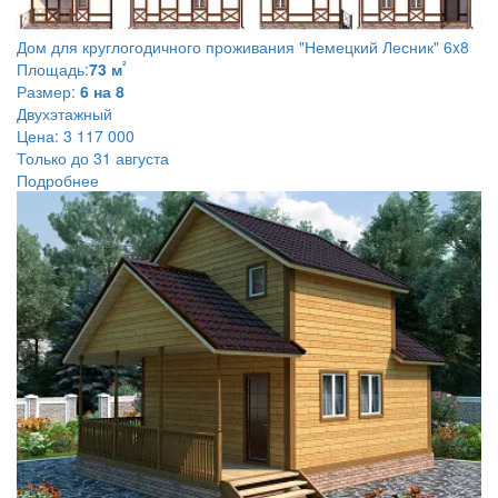
Дом для круглогодичного проживания
"Немецкий Лесник" 6x8
²
Площадь:
73 м
Размер:
6 на 8
Двухэтажный
Цена:
3 117 000
Только до 31 августа
Подробнее