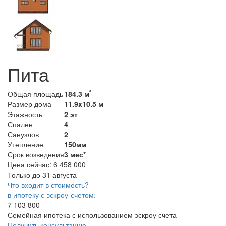
Пита
²
Общая площадь
184.3 м
Размер дома
11.9x10.5 м
Этажность
2 эт
Спален
4
Санузлов
2
Утепление
150мм
Срок возведения
3 мес*
Цена сейчас:
6 458 000
Только до 31 августа
Что входит в стоимость?
в ипотеку с эскроу-счетом:
7 103 800
Семейная ипотека с использованием эскроу счета
Получить консультацию