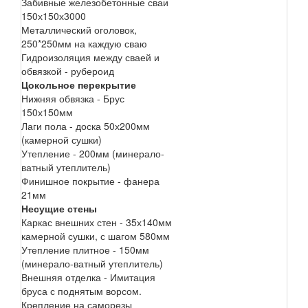
Забивные железобетонные сваи
150х150х3000
Металлический оголовок,
250*250мм на каждую сваю
Гидроизоляция между сваей и
обвязкой - рубероид
Цокольное перекрытие
Нижняя обвязка - Брус
150х150мм
Лаги пола - доска 50х200мм
(камерной сушки)
Утепление - 200мм (минерало-
ватный утеплитель)
Финишное покрытие - фанера
21мм
Несущие стены
Каркас внешних стен - 35х140мм
камерной сушки, с шагом 580мм
Утепление плитное - 150мм
(минерало-ватный утеплитель)
Внешняя отделка - Имитация
бруса с поднятым ворсом.
Крепление на саморезы