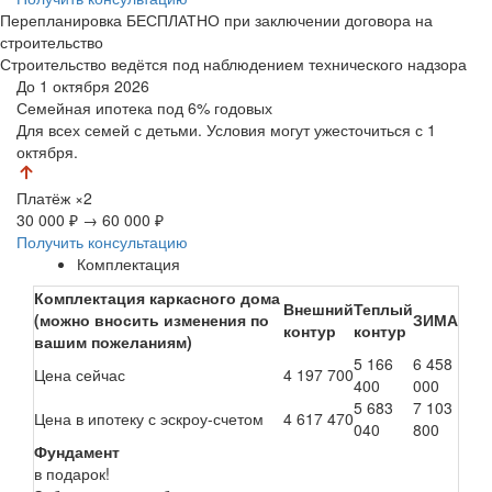
Перепланировка БЕСПЛАТНО при заключении договора на
строительство
Строительство ведётся под наблюдением технического надзора
До 1 октября 2026
Семейная ипотека
под 6% годовых
Для всех семей с детьми. Условия могут ужесточиться с 1
октября.
Платёж
×2
30 000 ₽
→
60 000 ₽
Получить консультацию
Комплектация
Комплектация каркасного дома
Внешний
Теплый
(можно вносить изменения по
ЗИМА
контур
контур
вашим пожеланиям)
5 166
6 458
Цена сейчас
4 197 700
400
000
5 683
7 103
Цена в ипотеку с эскроу-счетом
4 617 470
040
800
Фундамент
в подарок!