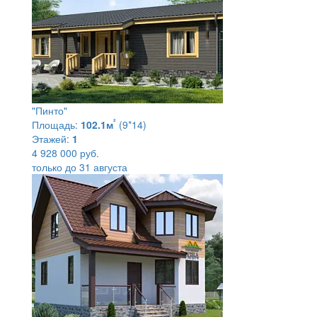
"Пинто"
²
Площадь:
102.1м
(9*14)
Этажей:
1
4 928 000 руб.
только до 31 августа