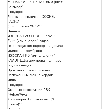
МЕТАЛЛОЧЕРЕПИЦА 0.5мм (цвет
на выбор)
в подарок!
Лестница чердачная DÖCKE /
FACRO
(при наличии ХЧП)***
Пленки
ИЗОСПАН AQ PROFF / KNAUF
Extra (или аналоги) гидро-
ветрозащитная паропроницаемая
усиленная мембрана
ИЗОСПАН RS (или аналоги) /
KNAUF Extra армированная паро-
гидроизоляция
Проклейка пленок скотчем
Ревизионный люк на чердак
Окна
в подарок!
Оконные конструкции ПВХ
(Rehau/Veka)
2-х камерный стеклопакет (3
стекла)**
Цвет – белый