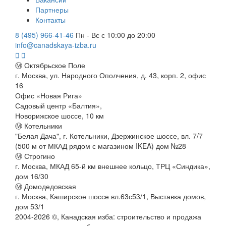
Партнеры
Контакты
8 (495) 966-41-46
Пн - Вс с 10:00 до 20:00
info@canadskaya-izba.ru
Ⓜ Октябрьское Поле
г. Москва, ул. Народного Ополчения, д. 43, корп. 2, офис
16
Офис «Новая Рига»
Садовый центр «Балтия»,
Новорижское шоссе, 10 км
Ⓜ Котельники
"Белая Дача", г. Котельники, Дзержинское шоссе, вл. 7/7
(500 м от МКАД рядом с магазином IKEA) дом №28
Ⓜ Строгино
г. Москва, МКАД 65-й км внешнее кольцо, ТРЦ «Синдика»,
дом 16/30
Ⓜ Домодедовская
г. Москва, Каширское шоссе вл.63с53/1, Выставка домов,
дом 53/1
2004-
2026
©,
Канадская изба: строительство и продажа