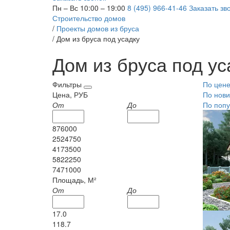
Пн – Вс 10:00 – 19:00
8 (495) 966-41-46
Заказать зв
Строительство домов
/
Проекты домов из бруса
/
Дом из бруса под усадку
Дом из бруса под ус
Фильтры
По цен
Цена, РУБ
По нови
От
До
По попу
876000
2524750
4173500
5822250
7471000
Площадь, М²
От
До
17.0
118.7