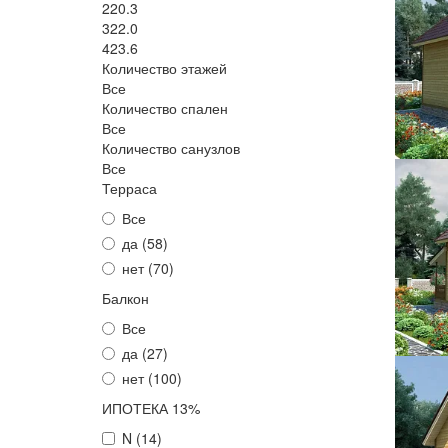
220.3
322.0
423.6
Количество этажей
Все
Количество спален
Все
Количество санузлов
Все
Терраса
Все
да (
58
)
нет (
70
)
Балкон
Все
да (
27
)
нет (
100
)
ИПОТЕКА 13%
N (
14
)