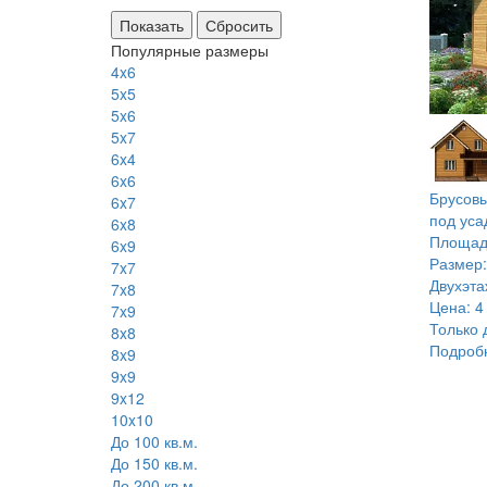
Сбросить
Популярные размеры
4x6
5x5
5x6
5x7
6x4
6x6
Брусовы
6x7
под уса
6x8
Площад
6x9
Размер:
7x7
Двухэт
7x8
Цена:
4
7x9
Только 
8x8
Подроб
8x9
9x9
9x12
10x10
До 100 кв.м.
До 150 кв.м.
До 200 кв.м.