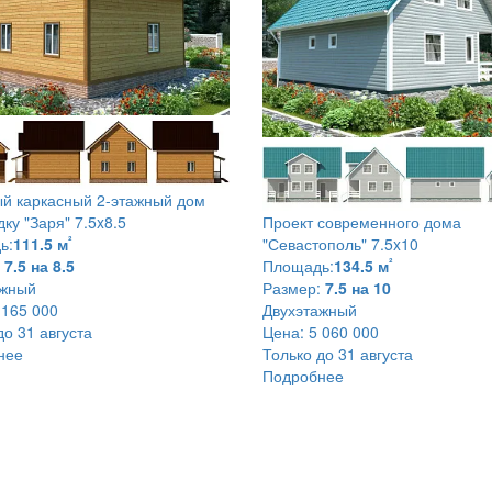
й каркасный 2-этажный дом
дку
"Заря" 7.5x8.5
Проект современного дома
²
ь:
111.5 м
"Севастополь" 7.5x10
²
7.5 на 8.5
Площадь:
134.5 м
ажный
Размер:
7.5 на 10
 165 000
Двухэтажный
до 31 августа
Цена:
5 060 000
нее
Только до 31 августа
Подробнее