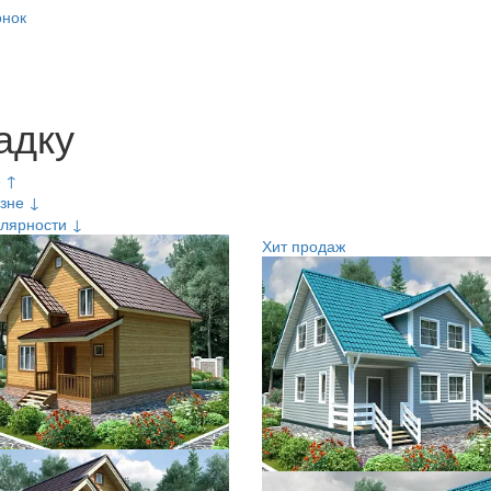
онок
адку
е ↑
зне ↓
лярности ↓
Хит продаж