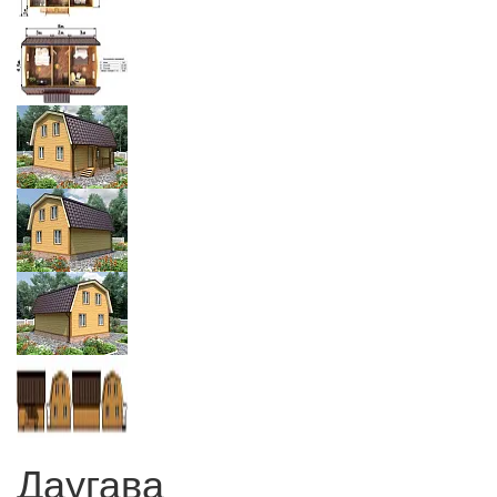
Даугава