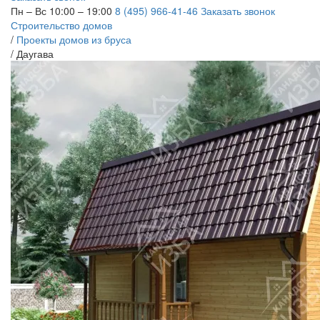
Пн – Вс 10:00 – 19:00
8 (495) 966-41-46
Заказать звонок
Строительство домов
/
Проекты домов из бруса
/
Даугава