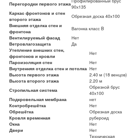
Профилированный брус
Перегородки первого этажа
90х135
Каркас фронтонов и стен
Обрезная доска 40х100
второго этажа
Внешняя отделка стен и
Вагонка класс B
фронтона
Вентилируемый фасад
Нет
Ветровлагозащита
Да
Утепление внешних стен,
Нет
фронтонов и кровли
Пароизоляция стен
Нет
Внутренняя отделка стен и потолка
Нет
Высота первого этажа
2.40 м (18 венцов)
Высота второго этажа
2.20 м
Обрезной брус
Стропильная система
40х100
Подкровельная мембрана
нет
Контробрешётка
Нет
Обрешётка
Обрезная доска
Кровля временная
рубероид
Окна
Нет
Двери
Нет
Техническая