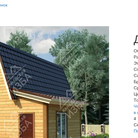
онок
О
Р
Э
С
С
Б
С
Ц
То
Чт
в 
4
С
П