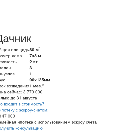
Дачник
²
бщая площадь
80 м
азмер дома
7x8 м
тажность
2 эт
пален
3
анузлов
1
рус
90х135мм
рок возведения
1 мес.*
ена сейчас:
3 770 000
лько до 31 августа
о входит в стоимость?
ипотеку с эскроу-счетом:
 147 000
емейная ипотека с использованием эскроу счета
олучить консультацию