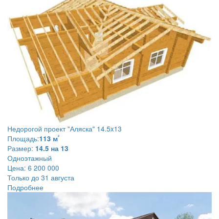
Недорогой проект
"Аляска" 14.5x13
²
Площадь:
113 м
Размер:
14.5 на 13
Одноэтажный
Цена:
6 200 000
Только до 31 августа
Подробнее