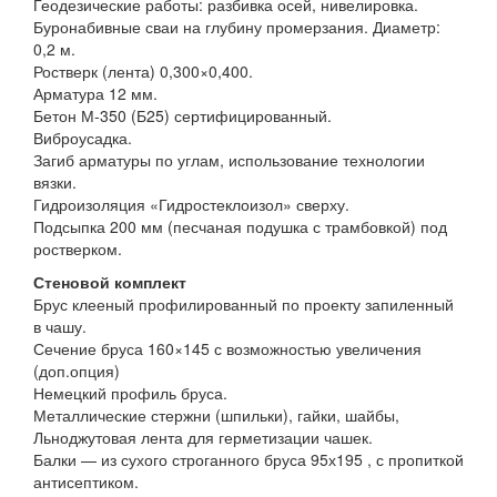
Геодезические работы: разбивка осей, нивелировка.
Буронабивные сваи на глубину промерзания. Диаметр:
0,2 м.
Ростверк (лента) 0,300×0,400.
Арматура 12 мм.
Бетон М-350 (Б25) сертифицированный.
Виброусадка.
Загиб арматуры по углам, использование технологии
вязки.
Гидроизоляция «Гидростеклоизол» сверху.
Подсыпка 200 мм (песчаная подушка с трамбовкой) под
ростверком.
Стеновой комплект
Брус клееный профилированный по проекту запиленный
в чашу.
Сечение бруса 160×145 с возможностью увеличения
(доп.опция)
Немецкий профиль бруса.
Металлические стержни (шпильки), гайки, шайбы,
Льноджутовая лента для герметизации чашек.
Балки — из сухого строганного бруса 95х195 , с пропиткой
антисептиком.