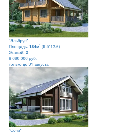
"Эльбрус"
²
Площадь:
184м
(9.5*12.6)
Этажей:
2
6 080 000 руб.
только до 31 августа
"Сочи"