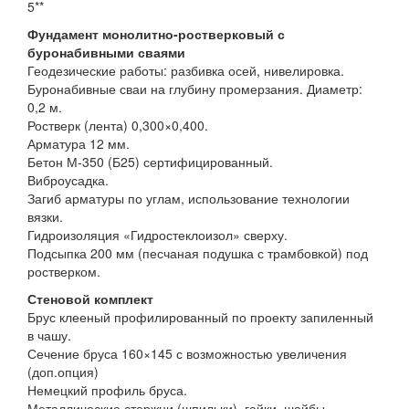
5**
Фундамент монолитно-ростверковый с
буронабивными сваями
Геодезические работы: разбивка осей, нивелировка.
Буронабивные сваи на глубину промерзания. Диаметр:
0,2 м.
Ростверк (лента) 0,300×0,400.
Арматура 12 мм.
Бетон М-350 (Б25) сертифицированный.
Виброусадка.
Загиб арматуры по углам, использование технологии
вязки.
Гидроизоляция «Гидростеклоизол» сверху.
Подсыпка 200 мм (песчаная подушка с трамбовкой) под
ростверком.
Стеновой комплект
Брус клееный профилированный по проекту запиленный
в чашу.
Сечение бруса 160×145 с возможностью увеличения
(доп.опция)
Немецкий профиль бруса.
Металлические стержни (шпильки), гайки, шайбы,