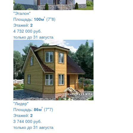
"Эталон"
²
Площадь:
100м
(7*8)
Этажей:
2
4 732 000 руб.
только до 31 августа
"Лидер"
²
Площадь:
86м
(7*7)
Этажей:
2
3 744 000 руб.
только до 31 августа