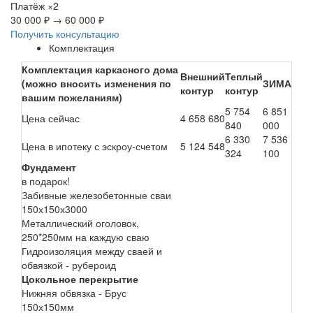
Платёж
×2
30 000 ₽
→
60 000 ₽
Получить консультацию
Комплектация
Комплектация каркасного дома
Внешний
Теплый
(можно вносить изменения по
ЗИМА
контур
контур
вашим пожеланиям)
5 754
6 851
Цена сейчас
4 658 680
840
000
6 330
7 536
Цена в ипотеку с эскроу-счетом
5 124 548
324
100
Фундамент
в подарок!
Забивные железобетонные сваи
150х150х3000
Металлический оголовок,
250*250мм на каждую сваю
Гидроизоляция между сваей и
обвязкой - рубероид
Цокольное перекрытие
Нижняя обвязка - Брус
150х150мм