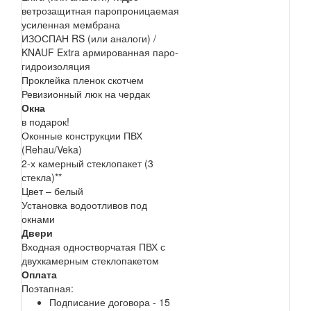
ветрозащитная паропроницаемая
усиленная мембрана
ИЗОСПАН RS (или аналоги) /
KNAUF Extra армированная паро-
гидроизоляция
Проклейка пленок скотчем
Ревизионный люк на чердак
Окна
в подарок!
Оконные конструкции ПВХ
(Rehau/Veka)
2-х камерный стеклопакет (3
стекла)**
Цвет – белый
Установка водоотливов под
окнами
Двери
Входная одностворчатая ПВХ с
двухкамерным стеклопакетом
Оплата
Поэтапная:
Подписание договора - 15