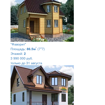
"Фаворит"
²
Площадь:
86.5м
(7*7)
Этажей:
2
3 990 000 руб.
только до 31 августа