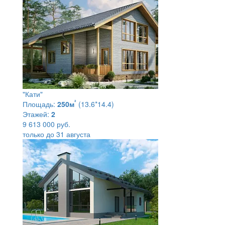
"Кати"
²
Площадь:
250м
(13.6*14.4)
Этажей:
2
9 613 000 руб.
только до 31 августа