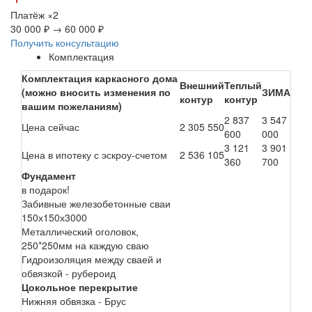
Платёж
×2
30 000 ₽
→
60 000 ₽
Получить консультацию
Комплектация
Комплектация каркасного дома
Внешний
Теплый
(можно вносить изменения по
ЗИМА
контур
контур
вашим пожеланиям)
2 837
3 547
Цена сейчас
2 305 550
600
000
3 121
3 901
Цена в ипотеку с эскроу-счетом
2 536 105
360
700
Фундамент
в подарок!
Забивные железобетонные сваи
150х150х3000
Металлический оголовок,
250*250мм на каждую сваю
Гидроизоляция между сваей и
обвязкой - рубероид
Цокольное перекрытие
Нижняя обвязка - Брус