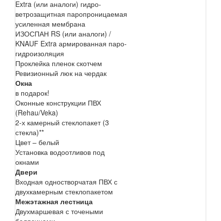
Extra (или аналоги) гидро-
ветрозащитная паропроницаемая
усиленная мембрана
ИЗОСПАН RS (или аналоги) /
KNAUF Extra армированная паро-
гидроизоляция
Проклейка пленок скотчем
Ревизионный люк на чердак
Окна
в подарок!
Оконные конструкции ПВХ
(Rehau/Veka)
2-х камерный стеклопакет (3
стекла)**
Цвет – белый
Установка водоотливов под
окнами
Двери
Входная одностворчатая ПВХ с
двухкамерным стеклопакетом
Межэтажная лестница
Двухмаршевая с точеными
балясинами