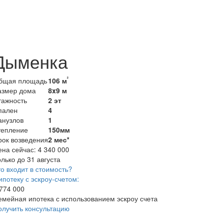
Дыменка
²
бщая площадь
106 м
азмер дома
8x9 м
тажность
2 эт
пален
4
анузлов
1
тепление
150мм
рок возведения
2 мес*
ена сейчас:
4 340 000
лько до 31 августа
о входит в стоимость?
ипотеку с эскроу-счетом:
 774 000
емейная ипотека с использованием эскроу счета
олучить консультацию