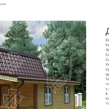
онок
О
Р
Э
С
С
У
С
Ц
То
Чт
в 
4
С
П