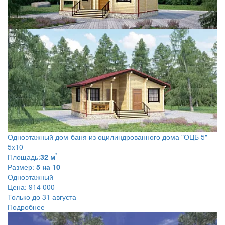
Одноэтажный дом-баня из оцилиндрованного дома
"ОЦБ 5"
5x10
²
Площадь:
32 м
Размер:
5 на 10
Одноэтажный
Цена:
914 000
Только до 31 августа
Подробнее