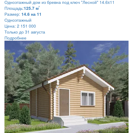
Одноэтажный дом из бревна под ключ
"Лесной" 14.6x11
²
Площадь:
125.7 м
Размер:
14.6 на 11
Одноэтажный
Цена:
2 151 000
Только до 31 августа
Подробнее