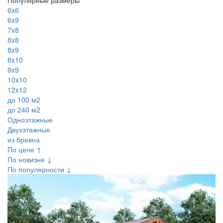
6x6
6x9
7x8
8x8
8x9
8x10
9x9
10x10
12x12
до 100 м2
до 240 м2
Одноэтажные
Двухэтажные
из бревна
По цене ↑
По новизне ↓
По популярности ↓