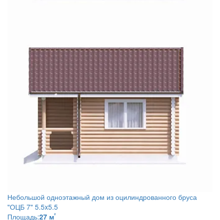
Небольшой одноэтажный дом из оцилиндрованного бруса
"ОЦБ 7" 5.5x5.5
²
Площадь:
27 м