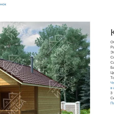
онок
О
Р
Э
С
С
Б
Ц
То
Чт
в 
3
С
П