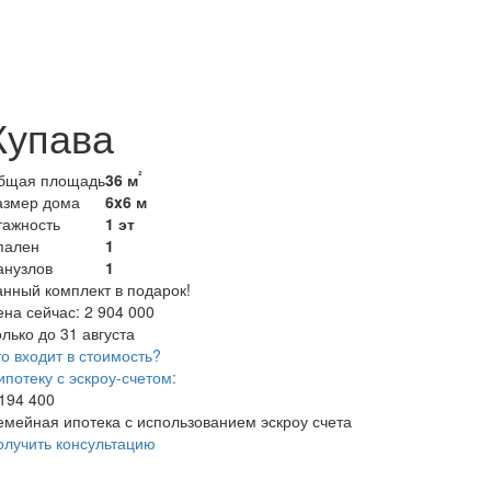
Купава
²
бщая площадь
36 м
азмер дома
6x6 м
тажность
1 эт
пален
1
анузлов
1
анный комплект в подарок!
ена сейчас:
2 904 000
лько до 31 августа
о входит в стоимость?
ипотеку с эскроу-счетом:
 194 400
емейная ипотека с использованием эскроу счета
олучить консультацию