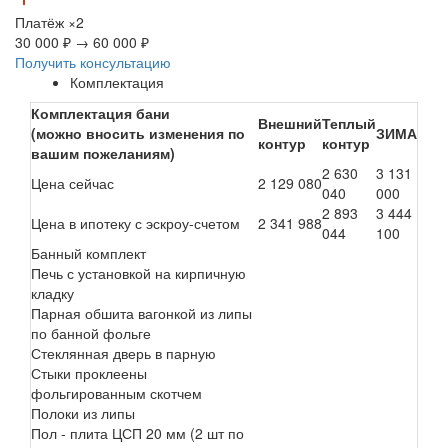
Платёж
×2
30 000 ₽
→
60 000 ₽
Получить консультацию
Комплектация
Комплектация бани
Внешний
Теплый
(можно вносить изменения по
ЗИМА
контур
контур
вашим пожеланиям)
2 630
3 131
Цена сейчас
2 129 080
040
000
2 893
3 444
Цена в ипотеку с эскроу-счетом
2 341 988
044
100
Банный комплект
Печь с установкой на кирпичную
кладку
Парная обшита вагонкой из липы
по банной фольге
Стеклянная дверь в парную
Стыки проклеены
фольгированным скотчем
Полоки из липы
Пол - плита ЦСП 20 мм (2 шт по