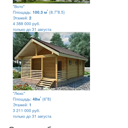
"Вото"
²
Площадь:
100.3 м
(8.7*8.5)
Этажей:
2
4 388 000 руб.
только до 31 августа
"Люкс"
²
Площадь:
48м
(6*8)
Этажей:
1
3 211 000 руб.
только до 31 августа