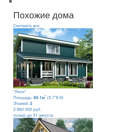
Похожие дома
Смотреть все
"Леон"
²
Площадь:
65.1м
(5.7*8.9)
Этажей:
2
3 860 000 руб.
только до 31 августа