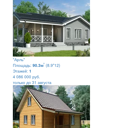
"Арль"
²
Площадь:
90.3м
(8.9*12)
Этажей:
1
4 086 000 руб.
только до 31 августа