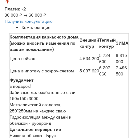
Платёж
×2
30 000 ₽
→
60 000 ₽
Получить консультацию
Комплектация
Комплектация каркасного дома
Внешний
Теплый
(можно вносить изменения по
ЗИМА
контур
контур
вашим пожеланиям)
5 724
6 815
Цена сейчас
4 634 200
600
000
6 297
7 496
Цена в ипотеку с эскроу-счетом
5 097 620
060
500
Фундамент
в подарок!
Забивные железобетонные сваи
150х150х3000
Металлический оголовок,
250*250мм на каждую сваю
Гидроизоляция между сваей и
обвязкой - рубероид
Цокольное перекрытие
Нижняя обвязка - Брус