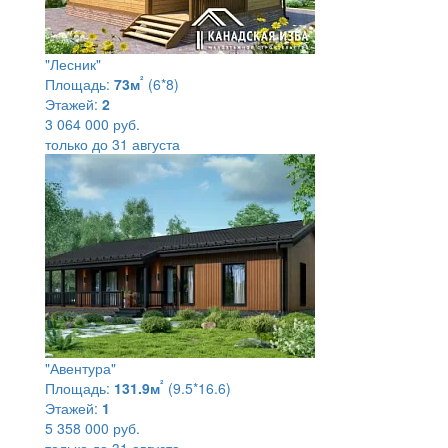
"Лесник"
²
Площадь:
73м
(6*8)
Этажей:
2
3 064 000 руб.
только до 31 августа
"Авентура"
²
Площадь:
131.9м
(9.5*16.6)
Этажей:
1
5 358 000 руб.
только до 31 августа