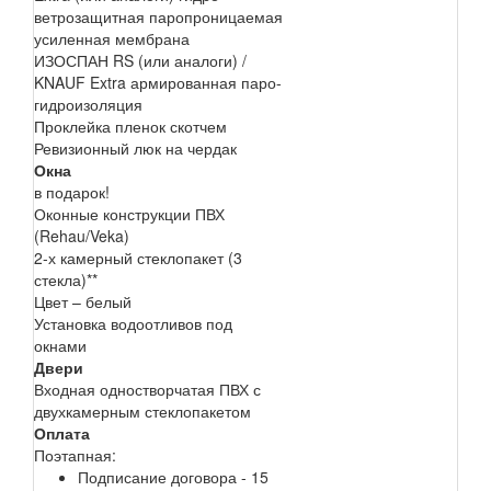
ветрозащитная паропроницаемая
усиленная мембрана
ИЗОСПАН RS (или аналоги) /
KNAUF Extra армированная паро-
гидроизоляция
Проклейка пленок скотчем
Ревизионный люк на чердак
Окна
в подарок!
Оконные конструкции ПВХ
(Rehau/Veka)
2-х камерный стеклопакет (3
стекла)**
Цвет – белый
Установка водоотливов под
окнами
Двери
Входная одностворчатая ПВХ с
двухкамерным стеклопакетом
Оплата
Поэтапная:
Подписание договора - 15