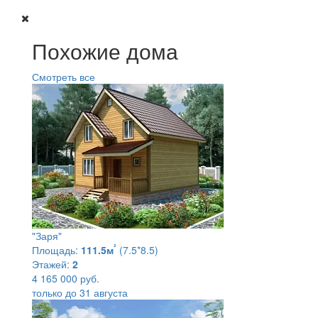
Похожие дома
Смотреть все
"Заря"
²
Площадь:
111.5м
(7.5*8.5)
Этажей:
2
4 165 000 руб.
только до 31 августа