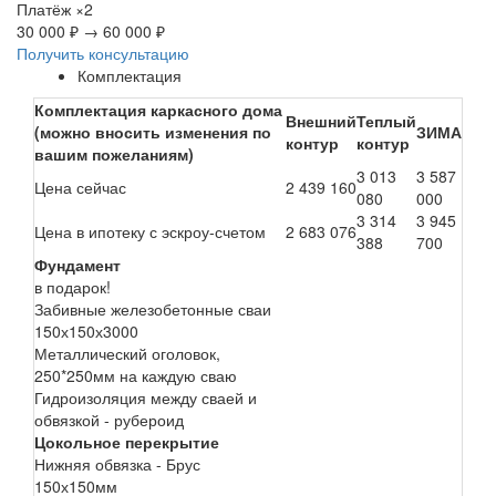
Платёж
×2
30 000 ₽
→
60 000 ₽
Получить консультацию
Комплектация
Комплектация каркасного дома
Внешний
Теплый
(можно вносить изменения по
ЗИМА
контур
контур
вашим пожеланиям)
3 013
3 587
Цена сейчас
2 439 160
080
000
3 314
3 945
Цена в ипотеку с эскроу-счетом
2 683 076
388
700
Фундамент
в подарок!
Забивные железобетонные сваи
150х150х3000
Металлический оголовок,
250*250мм на каждую сваю
Гидроизоляция между сваей и
обвязкой - рубероид
Цокольное перекрытие
Нижняя обвязка - Брус
150х150мм