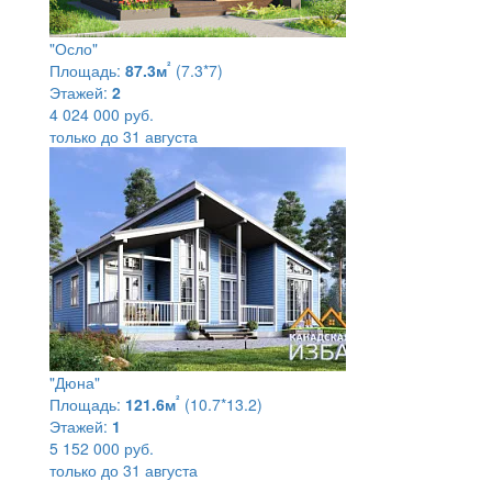
"Осло"
²
Площадь:
87.3м
(7.3*7)
Этажей:
2
4 024 000 руб.
только до 31 августа
"Дюна"
²
Площадь:
121.6м
(10.7*13.2)
Этажей:
1
5 152 000 руб.
только до 31 августа