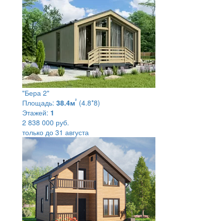
"Бера 2"
²
Площадь:
38.4м
(4.8*8)
Этажей:
1
2 838 000 руб.
только до 31 августа