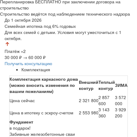
Перепланировка БЕСПЛАТНО при заключении договора на
строительство
Строительство ведётся под наблюдением технического надзора
До 1 октября 2026
Семейная ипотека
под 6% годовых
Для всех семей с детьми. Условия могут ужесточиться с 1
октября.
Платёж
×2
30 000 ₽
→
60 000 ₽
Получить консультацию
Комплектация
Комплектация каркасного дома
Внешний
Теплый
(можно вносить изменения по
ЗИМА
контур
контур
вашим пожеланиям)
2 857
3 572
Цена сейчас
2 321 800
600
000
3 143
3 929
Цена в ипотеку с эскроу-счетом
2 553 980
360
200
Фундамент
в подарок!
Забивные железобетонные сваи