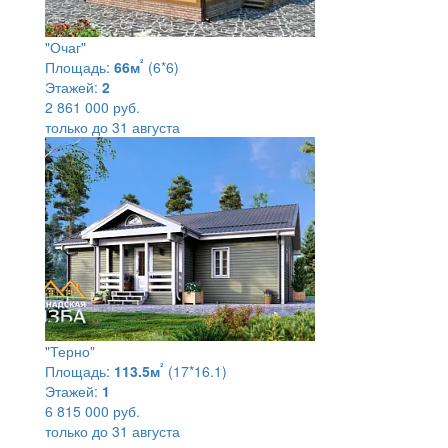
"Очаг"
²
Площадь:
66м
(6*6)
Этажей:
2
2 861 000 руб.
только до 31 августа
"Терно"
²
Площадь:
113.5м
(17*16.1)
Этажей:
1
6 815 000 руб.
только до 31 августа