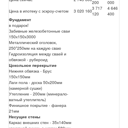
200
000
3 717
4 646
Цена в ипотеку с эскроу-счетом
3 020 160
120
400
Фундамент
в подарок!
Забивные железобетонные сваи
150х150х3000
Металлический оголовок,
250*250мм на каждую сваю
Гидроизоляция между сваей и
обвязкой - рубероид
Цокольное перекрытие
Нижняя обвязка - Брус
150х150мм
Лаги пола - доска 50х200мм
(камерной сушки)
Утепление - 200мм (минерало-
ватный утеплитель)
Финишное покрытие - фанера
21мм
Несущие стены
Каркас внешних стен - 35х140мм
камерной сушки, с шагом 580мм