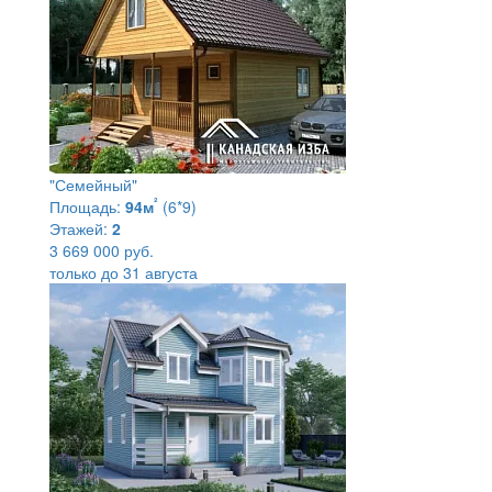
"Семейный"
²
Площадь:
94м
(6*9)
Этажей:
2
3 669 000 руб.
только до 31 августа