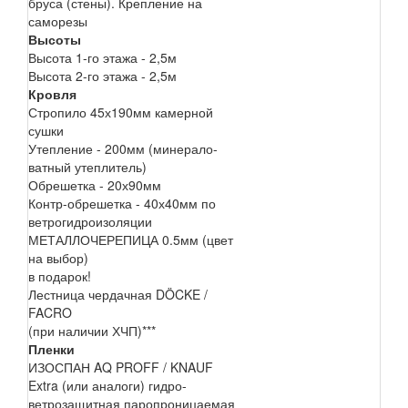
бруса (стены). Крепление на
саморезы
Высоты
Высота 1-го этажа - 2,5м
Высота 2-го этажа - 2,5м
Кровля
Стропило 45х190мм камерной
сушки
Утепление - 200мм (минерало-
ватный утеплитель)
Обрешетка - 20х90мм
Контр-обрешетка - 40х40мм по
ветрогидроизоляции
МЕТАЛЛОЧЕРЕПИЦА 0.5мм (цвет
на выбор)
в подарок!
Лестница чердачная DÖCKE /
FACRO
(при наличии ХЧП)***
Пленки
ИЗОСПАН AQ PROFF / KNAUF
Extra (или аналоги) гидро-
ветрозащитная паропроницаемая