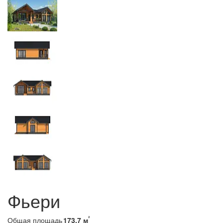
Фьери
²
Общая площадь
173.7 м