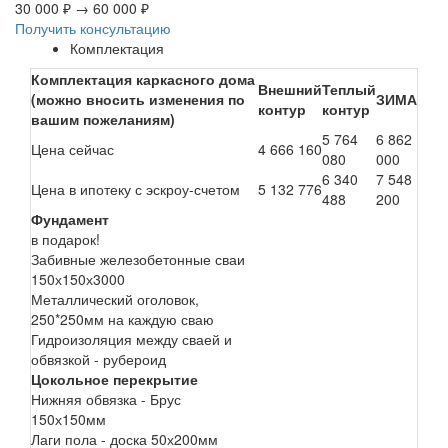
30 000 ₽
→
60 000 ₽
Получить консультацию
Комплектация
Комплектация каркасного дома
Внешний
Теплый
(можно вносить изменения по
ЗИМА
контур
контур
вашим пожеланиям)
5 764
6 862
Цена сейчас
4 666 160
080
000
6 340
7 548
Цена в ипотеку с эскроу-счетом
5 132 776
488
200
Фундамент
в подарок!
Забивные железобетонные сваи
150х150х3000
Металлический оголовок,
250*250мм на каждую сваю
Гидроизоляция между сваей и
обвязкой - рубероид
Цокольное перекрытие
Нижняя обвязка - Брус
150х150мм
Лаги пола - доска 50х200мм