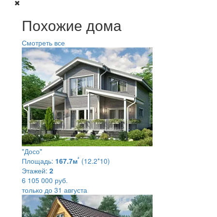
Похожие дома
Смотреть все
"Досо"
²
Площадь:
167.7м
(12.2*10)
Этажей:
2
6 105 000 руб.
только до 31 августа