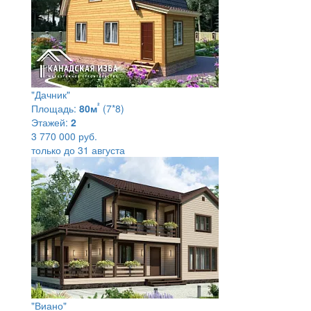
"Дачник"
²
Площадь:
80м
(7*8)
Этажей:
2
3 770 000 руб.
только до 31 августа
"Виано"