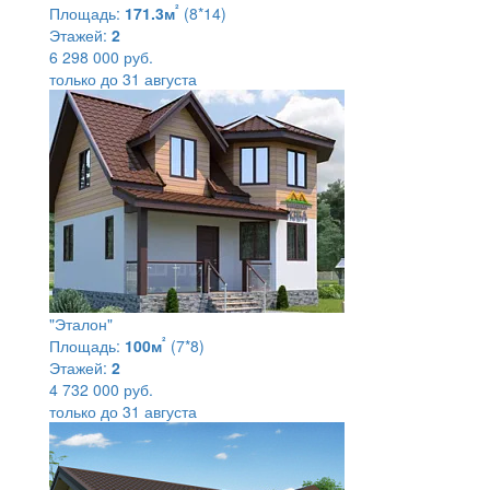
²
Площадь:
171.3м
(8*14)
Этажей:
2
6 298 000 руб.
только до 31 августа
"Эталон"
²
Площадь:
100м
(7*8)
Этажей:
2
4 732 000 руб.
только до 31 августа