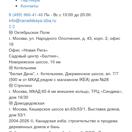
Контакты
8 (495) 966-41-46
Пн - Вс с 10:00 до 20:00
info@canadskaya-izba.ru
Ⓜ Октябрьское Поле
г. Москва, ул. Народного Ополчения, д. 43, корп. 2, офис
16
Офис «Новая Рига»
Садовый центр «Балтия»,
Новорижское шоссе, 10 км
Ⓜ Котельники
"Белая Дача", г. Котельники, Дзержинское шоссе, вл. 7/7
(500 м от МКАД рядом с магазином IKEA) дом №28
Ⓜ Строгино
г. Москва, МКАД 65-й км внешнее кольцо, ТРЦ «Синдика»,
дом 16/30
Ⓜ Домодедовская
г. Москва, Каширское шоссе вл.63с53/1, Выставка домов,
дом 53/1
2004-
2026
©,
Канадская изба: строительство и продажа
деревянных домов и бань