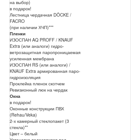
на выбор)
в подарок!
Лестница чердачная DÖCKE /
FACRO
(при наличии ХЧП)***
Пленки
ИЗОСПАН AQ PROFF / KNAUF
Extra (или аналоги) гидро-
ветрозащитная паропроницаемая
усиленная мембрана
ИЗОСПАН RS (или аналоги) /
KNAUF Extra армированная паро-
гидроизоляция
Проклейка пленок скотчем
Ревизионный люк на чердак
Окна
в подарок!
Оконные конструкции ПВХ
(Rehau/Veka)
2-х камерный стеклопакет (3
стекла)**
Цвет – белый
Установка водоотливов под