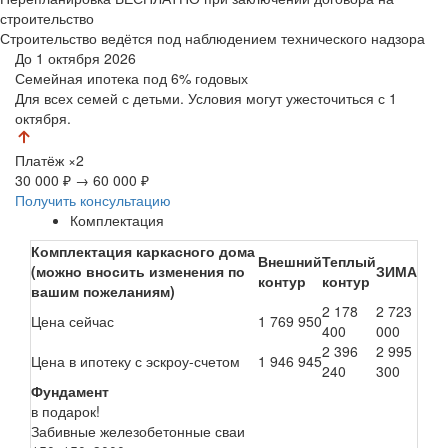
строительство
Строительство ведётся под наблюдением технического надзора
До 1 октября 2026
Семейная ипотека
под 6% годовых
Для всех семей с детьми. Условия могут ужесточиться с 1
октября.
Платёж
×2
30 000 ₽
→
60 000 ₽
Получить консультацию
Комплектация
Комплектация каркасного дома
Внешний
Теплый
(можно вносить изменения по
ЗИМА
контур
контур
вашим пожеланиям)
2 178
2 723
Цена сейчас
1 769 950
400
000
2 396
2 995
Цена в ипотеку с эскроу-счетом
1 946 945
240
300
Фундамент
в подарок!
Забивные железобетонные сваи