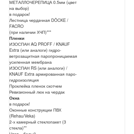
МЕТАЛЛОЧЕРЕПИЦА 0.5мм (цвет
на выбор)
в подарок!
Лестница чердачная DÖCKE /
FACRO
(при наличии ХЧП)***
Пленки
ИЗОСПАН AQ PROFF / KNAUF
Extra (или аналоги) гидро-
ветрозащитная паропроницаемая
усиленная мембрана
ИЗОСПАН RS (или аналоги) /
KNAUF Extra армированная паро-
гидроизоляция
Проклейка пленок скотчем
Ревизионный люк на чердак
Окна
в подарок!
Оконные конструкции ПВХ
(Rehau/Veka)
2-х камерный стеклопакет (3
стекла)**
Цвет – белый