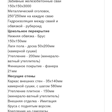
Забивные железобетонные сваи
150х150х3000
Металлический оголовок,
250*250мм на каждую сваю
Гидроизоляция между сваей и
обвязкой - рубероид
Цокольное перекрытие
Нижняя обвязка - Брус
150х150мм
Лаги пола - доска 50х200мм
(камерной сушки)
Утепление - 200мм (минерало-
ватный утеплитель)
Финишное покрытие - фанера
21мм
Несущие стены
Каркас внешних стен - 35х140мм
камерной сушки, с шагом 580мм
Утепление плитное - 150мм
(минерало-ватный утеплитель)
Внешняя отделка - Имитация
бруса с поднятым ворсом.
Крепление на саморезы