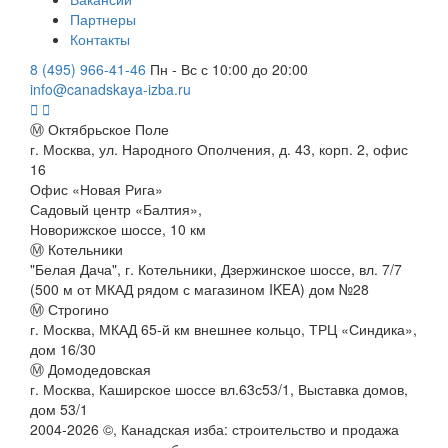
Партнеры
Контакты
8 (495) 966-41-46
Пн - Вс с 10:00 до 20:00
info@canadskaya-izba.ru
Ⓜ Октябрьское Поле
г. Москва, ул. Народного Ополчения, д. 43, корп. 2, офис
16
Офис «Новая Рига»
Садовый центр «Балтия»,
Новорижское шоссе, 10 км
Ⓜ Котельники
"Белая Дача", г. Котельники, Дзержинское шоссе, вл. 7/7
(500 м от МКАД рядом с магазином IKEA) дом №28
Ⓜ Строгино
г. Москва, МКАД 65-й км внешнее кольцо, ТРЦ «Синдика»,
дом 16/30
Ⓜ Домодедовская
г. Москва, Каширское шоссе вл.63с53/1, Выставка домов,
дом 53/1
2004-
2026
©,
Канадская изба: строительство и продажа