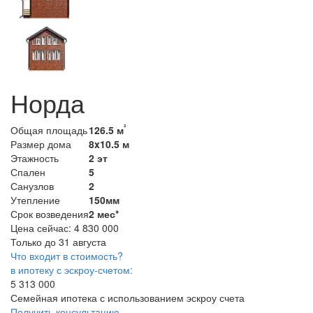
Норда
²
Общая площадь
126.5 м
Размер дома
8x10.5 м
Этажность
2 эт
Спален
5
Санузлов
2
Утепление
150мм
Срок возведения
2 мес*
Цена сейчас:
4 830 000
Только до 31 августа
Что входит в стоимость?
в ипотеку с эскроу-счетом:
5 313 000
Семейная ипотека с использованием эскроу счета
Получить консультацию