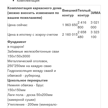
Комплектация
Комплектация каркасного дома
Внешний
Теплый
(можно вносить изменения по
ЗИМА
контур
контур
вашим пожеланиям)
2 416
3 021
Цена сейчас
1 963 650
800
000
2 658
3 323
Цена в ипотеку с эскроу-счетом
2 160 015
480
100
Фундамент
в подарок!
Забивные железобетонные сваи
150х150х3000
Металлический оголовок,
250*250мм на каждую сваю
Гидроизоляция между сваей и
обвязкой - рубероид
Цокольное перекрытие
Нижняя обвязка - Брус
150х150мм
Лаги пола - доска 50х200мм
(камерной сушки)
Утепление - 200мм (минерало-