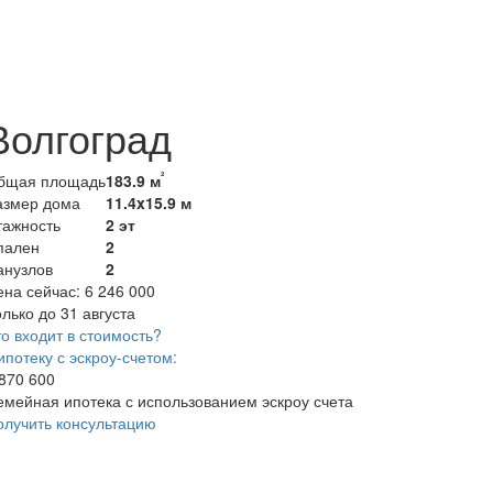
Волгоград
²
бщая площадь
183.9 м
азмер дома
11.4x15.9 м
тажность
2 эт
пален
2
анузлов
2
ена сейчас:
6 246 000
лько до 31 августа
о входит в стоимость?
ипотеку с эскроу-счетом:
 870 600
емейная ипотека с использованием эскроу счета
олучить консультацию