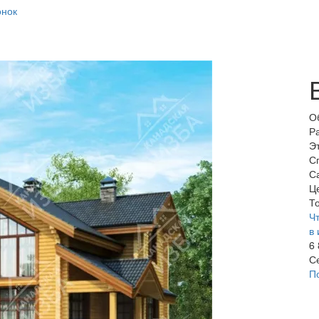
онок
О
Р
Э
С
С
Ц
То
Чт
в 
6
С
П