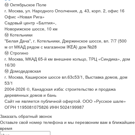
Ⓜ Октябрьское Поле
г. Москва, ул. Народного Ополчения, д. 43, корп. 2, офис 16
Офис «Новая Рига»
Садовый центр «Балтия»,
Новорижское шоссе, 10 км
Ⓜ Котельники
"Белая Дача", г. Котельники, Дзержинское шоссе, вл. 7/7 (500
м от МКАД рядом с магазином IKEA) дом №28
Ⓜ Строгино
г. Москва, МКАД 65-й км внешнее кольцо, ТРЦ «Синдика», дом
16/30
Ⓜ Домодедовская
г. Москва, Каширское шоссе вл.63с53/1, Выставка домов, дом
53/1
2004-
2026
©,
Канадская изба: строительство и продажа
деревянных домов и бань
Сайт не является публичной офертой. ООО «Русское шале»
ОГРН 1195081075826 ИНН 5024199987
Заказать обратный звонок
Оставьте свой номер телефона и мы перезвоним вам в ближайшее
время