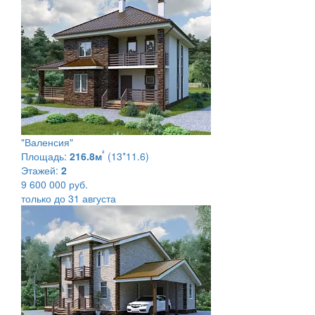
"Валенсия"
²
Площадь:
216.8м
(13*11.6)
Этажей:
2
9 600 000 руб.
только до 31 августа