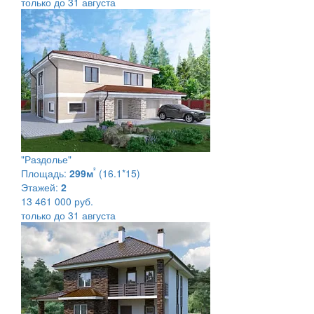
только до 31 августа
"Раздолье"
²
Площадь:
299м
(16.1*15)
Этажей:
2
13 461 000 руб.
только до 31 августа