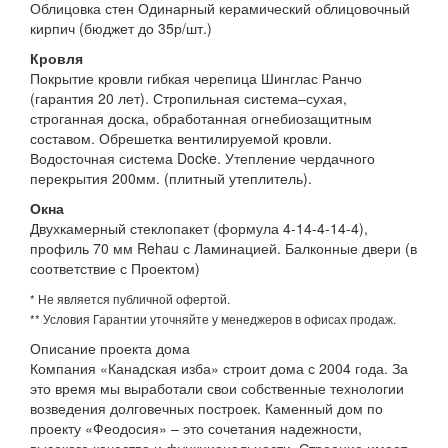
Облицовка стен Одинарный керамический облицовочный
кирпич (бюджет до 35р/шт.)
Кровля
Покрытие кровли гибкая черепица Шинглас Ранчо
(гарантия 20 лет). Стропильная система–сухая,
строганная доска, обработанная огнебиозащитным
составом. Обрешетка вентилируемой кровли.
Водосточная система Docke. Утепление чердачного
перекрытия 200мм. (плитный утеплитель).
Окна
Двухкамерный стеклопакет (формула 4-14-4-14-4),
профиль 70 мм Rehau с Ламинацией. Балконные двери (в
соответствие с Проектом)
* Не является публичной офертой.
** Условия Гарантии уточняйте у менеджеров в офисах продаж.
Описание проекта дома
Компания «Канадская изба» строит дома с 2004 года. За
это время мы выработали свои собственные технологии
возведения долговечных построек. Каменный дом по
проекту «Феодосия» – это сочетания надежности,
высокого качества и функциональности. Строение имеет