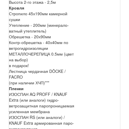
Высота 2-го этажа - 2,5м
Кровля
Стропило 45х190мм камерной
сушки
Утепление - 200мм (минерало-
ватный утеплитель)
Обрешетка - 20х90мм
Контр-обрешетка - 40х40мм по
ветрогидроизоляции
МЕТАЛЛОЧЕРЕПИЦА 0.5мм (цвет
на выбор)
в подарок!
Лестница чердачная DÖCKE /
FACRO
(при наличии ХЧП)***
Пленки
ИЗОСПАН AQ PROFF / KNAUF
Extra (или аналоги) гидро-
ветрозащитная паропроницаемая
усиленная мембрана
ИЗОСПАН RS (или аналоги) /
KNAUF Extra армированная паро-
гидроизоляция