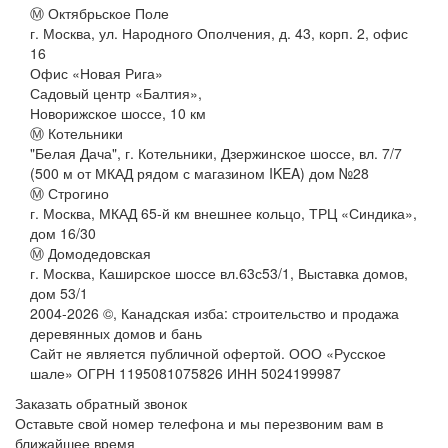
Ⓜ Октябрьское Поле
г. Москва, ул. Народного Ополчения, д. 43, корп. 2, офис
16
Офис «Новая Рига»
Садовый центр «Балтия»,
Новорижское шоссе, 10 км
Ⓜ Котельники
"Белая Дача", г. Котельники, Дзержинское шоссе, вл. 7/7
(500 м от МКАД рядом с магазином IKEA) дом №28
Ⓜ Строгино
г. Москва, МКАД 65-й км внешнее кольцо, ТРЦ «Синдика»,
дом 16/30
Ⓜ Домодедовская
г. Москва, Каширское шоссе вл.63с53/1, Выставка домов,
дом 53/1
2004-
2026
©,
Канадская изба: строительство и продажа
деревянных домов и бань
Сайт не является публичной офертой. ООО «Русское
шале» ОГРН 1195081075826 ИНН 5024199987
Заказать обратный звонок
Оставьте свой номер телефона и мы перезвоним вам в
ближайшее время