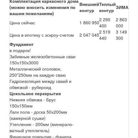
Комплектация каркасного дома
Внешний
Теплый
(можно вносить изменения по
ЗИМА
контур
контур
вашим пожеланиям)
2 290
2 863
Цена сейчас
1 860 950
400
000
2 519
3 149
Цена в ипотеку с эскроу-счетом
2 047 045
440
300
Фундамент
в подарок!
Забивные железобетонные сваи
150х150х3000
Металлический оголовок,
250*250мм на каждую сваю
Гидроизоляция между сваей и
обвязкой - рубероид
Цокольное перекрытие
Нижняя обвязка - Брус
150х150мм
Лаги пола - доска 50х200мм
(камерной сушки)
Утепление - 200мм (минерало-
ватный утеплитель)
Финишное покрытие - фанера