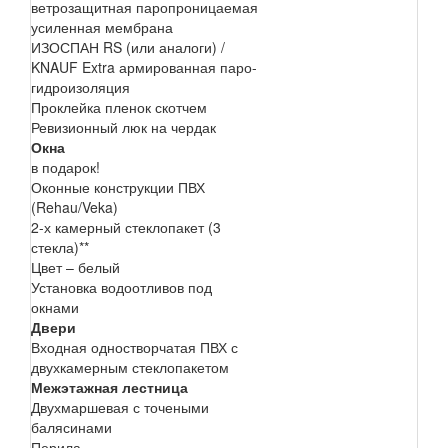
ветрозащитная паропроницаемая
усиленная мембрана
ИЗОСПАН RS (или аналоги) /
KNAUF Extra армированная паро-
гидроизоляция
Проклейка пленок скотчем
Ревизионный люк на чердак
Окна
в подарок!
Оконные конструкции ПВХ
(Rehau/Veka)
2-х камерный стеклопакет (3
стекла)**
Цвет – белый
Установка водоотливов под
окнами
Двери
Входная одностворчатая ПВХ с
двухкамерным стеклопакетом
Межэтажная лестница
Двухмаршевая с точеными
балясинами
Перила