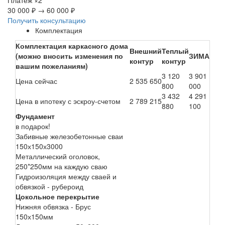
30 000 ₽
→
60 000 ₽
Получить консультацию
Комплектация
Комплектация каркасного дома
Внешний
Теплый
(можно вносить изменения по
ЗИМА
контур
контур
вашим пожеланиям)
3 120
3 901
Цена сейчас
2 535 650
800
000
3 432
4 291
Цена в ипотеку с эскроу-счетом
2 789 215
880
100
Фундамент
в подарок!
Забивные железобетонные сваи
150х150х3000
Металлический оголовок,
250*250мм на каждую сваю
Гидроизоляция между сваей и
обвязкой - рубероид
Цокольное перекрытие
Нижняя обвязка - Брус
150х150мм