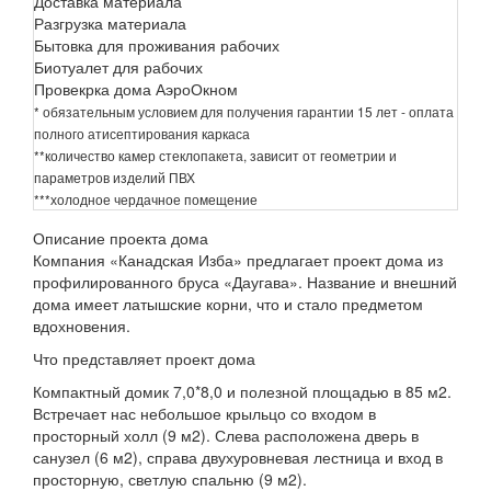
Доставка материала
Разгрузка материала
Бытовка для проживания рабочих
Биотуалет для рабочих
Провекрка дома АэроОкном
* обязательным условием для получения гарантии 15 лет - оплата
полного атисептирования каркаса
**количество камер стеклопакета, зависит от геометрии и
параметров изделий ПВХ
***холодное чердачное помещение
Описание проекта дома
Компания «Канадская Изба» предлагает проект дома из
профилированного бруса «Даугава». Название и внешний
дома имеет латышские корни, что и стало предметом
вдохновения.
Что представляет проект дома
Компактный домик 7,0*8,0 и полезной площадью в 85 м2.
Встречает нас небольшое крыльцо со входом в
просторный холл (9 м2). Слева расположена дверь в
санузел (6 м2), справа двухуровневая лестница и вход в
просторную, светлую спальню (9 м2).