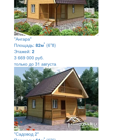
"Ангара"
²
Площадь:
82м
(6*8)
Этажей:
2
3 669 000 руб.
только до 31 августа
"Садовод 2"
²
Площадь:
61м
(6*6)