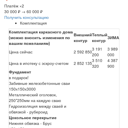
Платёж
×2
30 000 ₽
→
60 000 ₽
Получить консультацию
Комплектация
Комплектация каркасного дома
Внешний
Теплый
(можно вносить изменения по
ЗИМА
контур
контур
вашим пожеланиям)
3 191
3 989
Цена сейчас
2 592 850
200
000
3 510
4 387
Цена в ипотеку с эскроу-счетом
2 852 135
320
900
Фундамент
в подарок!
Забивные железобетонные сваи
150х150х3000
Металлический оголовок,
250*250мм на каждую сваю
Гидроизоляция между сваей и
обвязкой - рубероид
Цокольное перекрытие
Нижняя обвязка - Брус