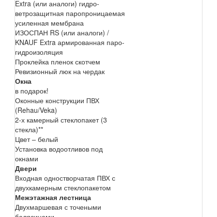
Extra (или аналоги) гидро-
ветрозащитная паропроницаемая
усиленная мембрана
ИЗОСПАН RS (или аналоги) /
KNAUF Extra армированная паро-
гидроизоляция
Проклейка пленок скотчем
Ревизионный люк на чердак
Окна
в подарок!
Оконные конструкции ПВХ
(Rehau/Veka)
2-х камерный стеклопакет (3
стекла)**
Цвет – белый
Установка водоотливов под
окнами
Двери
Входная одностворчатая ПВХ с
двухкамерным стеклопакетом
Межэтажная лестница
Двухмаршевая с точеными
балясинами