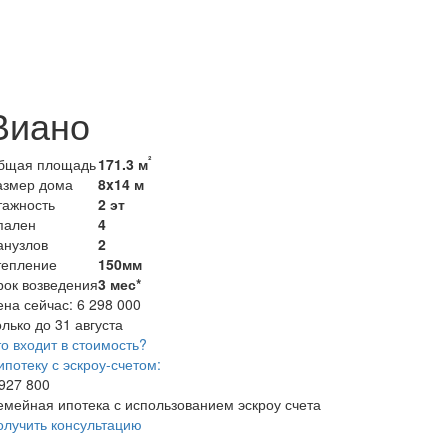
Виано
²
бщая площадь
171.3 м
азмер дома
8x14 м
тажность
2 эт
пален
4
анузлов
2
тепление
150мм
рок возведения
3 мес*
ена сейчас:
6 298 000
лько до 31 августа
о входит в стоимость?
ипотеку с эскроу-счетом:
 927 800
емейная ипотека с использованием эскроу счета
олучить консультацию