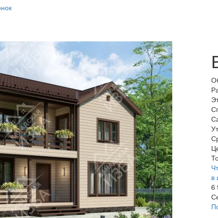
онок
О
Р
Э
С
С
У
С
Ц
То
Чт
в 
6
С
П