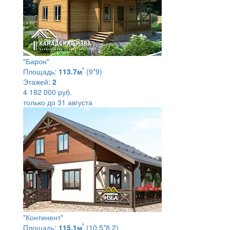
"Барон"
²
Площадь:
113.7м
(9*9)
Этажей:
2
4 182 000 руб.
только до 31 августа
"Континент"
²
Площадь:
115.1м
(10.5*8.2)