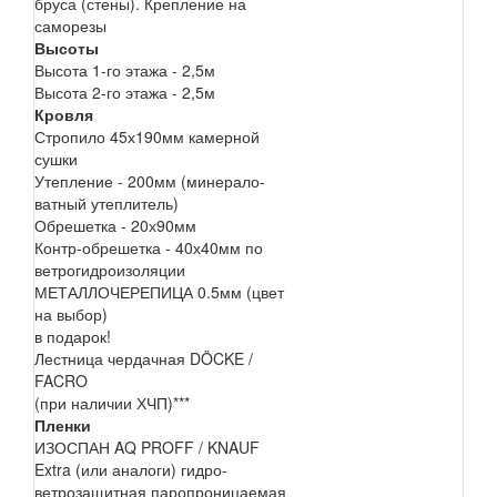
бруса (стены). Крепление на
саморезы
Высоты
Высота 1-го этажа - 2,5м
Высота 2-го этажа - 2,5м
Кровля
Стропило 45х190мм камерной
сушки
Утепление - 200мм (минерало-
ватный утеплитель)
Обрешетка - 20х90мм
Контр-обрешетка - 40х40мм по
ветрогидроизоляции
МЕТАЛЛОЧЕРЕПИЦА 0.5мм (цвет
на выбор)
в подарок!
Лестница чердачная DÖCKE /
FACRO
(при наличии ХЧП)***
Пленки
ИЗОСПАН AQ PROFF / KNAUF
Extra (или аналоги) гидро-
ветрозащитная паропроницаемая