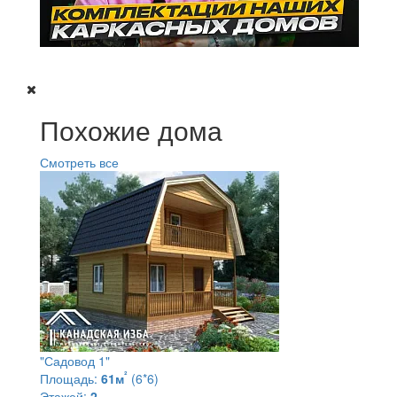
Похожие дома
Смотреть все
"Садовод 1"
²
Площадь:
61м
(6*6)
Этажей:
2