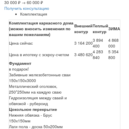
30 000 ₽
→
60 000 ₽
Получить консультацию
Комплектация
Комплектация каркасного дома
Внешний
Теплый
(можно вносить изменения по
ЗИМА
контур
контур
вашим пожеланиям)
3 894
4 868
Цена сейчас
3 164 200
400
000
4 283
5 354
Цена в ипотеку с эскроу-счетом
3 480 620
840
800
Фундамент
в подарок!
Забивные железобетонные сваи
150х150х3000
Металлический оголовок,
250*250мм на каждую сваю
Гидроизоляция между сваей и
обвязкой - рубероид
Цокольное перекрытие
Нижняя обвязка - Брус
150х150мм
Лаги пола - доска 50х200мм