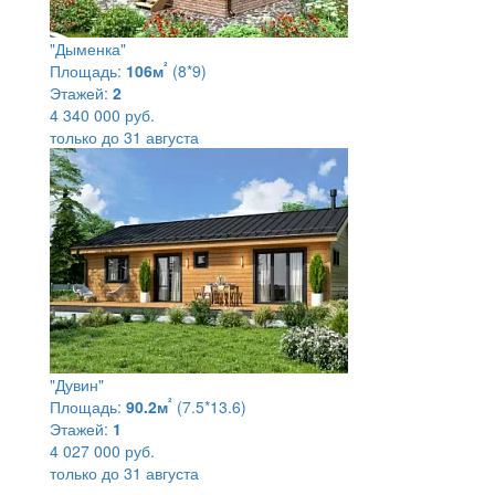
"Дыменка"
²
Площадь:
106м
(8*9)
Этажей:
2
4 340 000 руб.
только до 31 августа
"Дувин"
²
Площадь:
90.2м
(7.5*13.6)
Этажей:
1
4 027 000 руб.
только до 31 августа