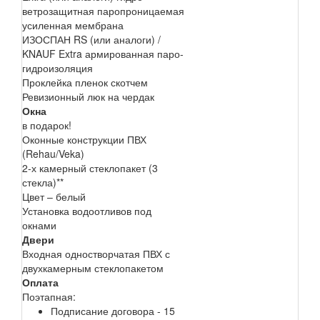
ветрозащитная паропроницаемая
усиленная мембрана
ИЗОСПАН RS (или аналоги) /
KNAUF Extra армированная паро-
гидроизоляция
Проклейка пленок скотчем
Ревизионный люк на чердак
Окна
в подарок!
Оконные конструкции ПВХ
(Rehau/Veka)
2-х камерный стеклопакет (3
стекла)**
Цвет – белый
Установка водоотливов под
окнами
Двери
Входная одностворчатая ПВХ с
двухкамерным стеклопакетом
Оплата
Поэтапная:
Подписание договора - 15