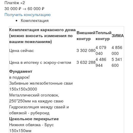
Платёж
×2
30 000 ₽
→
60 000 ₽
Получить консультацию
Комплектация
Комплектация каркасного дома
Внешний
Теплый
(можно вносить изменения по
ЗИМА
контур
контур
вашим пожеланиям)
4 079
4 856
Цена сейчас
3 302 080
040
000
4 486
5 341
Цена в ипотеку с эскроу-счетом
3 632 288
944
600
Фундамент
в подарок!
Забивные железобетонные сваи
150х150х3000
Металлический оголовок,
250*250мм на каждую сваю
Гидроизоляция между сваей и
обвязкой - рубероид
Цокольное перекрытие
Нижняя обвязка - Брус
150х150мм