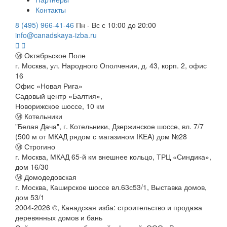
Контакты
8 (495) 966-41-46
Пн - Вс с 10:00 до 20:00
info@canadskaya-izba.ru
Ⓜ Октябрьское Поле
г. Москва, ул. Народного Ополчения, д. 43, корп. 2, офис
16
Офис «Новая Рига»
Садовый центр «Балтия»,
Новорижское шоссе, 10 км
Ⓜ Котельники
"Белая Дача", г. Котельники, Дзержинское шоссе, вл. 7/7
(500 м от МКАД рядом с магазином IKEA) дом №28
Ⓜ Строгино
г. Москва, МКАД 65-й км внешнее кольцо, ТРЦ «Синдика»,
дом 16/30
Ⓜ Домодедовская
г. Москва, Каширское шоссе вл.63с53/1, Выставка домов,
дом 53/1
2004-
2026
©,
Канадская изба: строительство и продажа
деревянных домов и бань