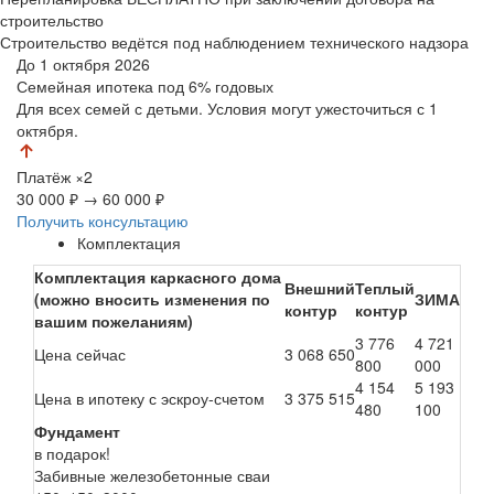
строительство
Строительство ведётся под наблюдением технического надзора
До 1 октября 2026
Семейная ипотека
под 6% годовых
Для всех семей с детьми. Условия могут ужесточиться с 1
октября.
Платёж
×2
30 000 ₽
→
60 000 ₽
Получить консультацию
Комплектация
Комплектация каркасного дома
Внешний
Теплый
(можно вносить изменения по
ЗИМА
контур
контур
вашим пожеланиям)
3 776
4 721
Цена сейчас
3 068 650
800
000
4 154
5 193
Цена в ипотеку с эскроу-счетом
3 375 515
480
100
Фундамент
в подарок!
Забивные железобетонные сваи