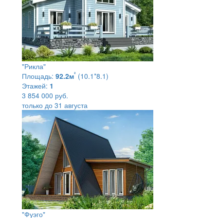
"Рикла"
²
Площадь:
92.2м
(10.1*8.1)
Этажей:
1
3 854 000 руб.
только до 31 августа
"Фуэго"