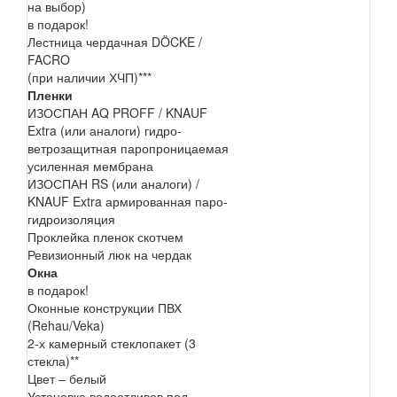
на выбор)
в подарок!
Лестница чердачная DÖCKE /
FACRO
(при наличии ХЧП)***
Пленки
ИЗОСПАН AQ PROFF / KNAUF
Extra (или аналоги) гидро-
ветрозащитная паропроницаемая
усиленная мембрана
ИЗОСПАН RS (или аналоги) /
KNAUF Extra армированная паро-
гидроизоляция
Проклейка пленок скотчем
Ревизионный люк на чердак
Окна
в подарок!
Оконные конструкции ПВХ
(Rehau/Veka)
2-х камерный стеклопакет (3
стекла)**
Цвет – белый
Установка водоотливов под