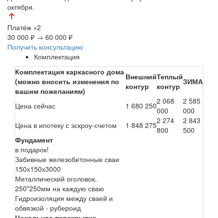
октября.
Платёж
×2
30 000 ₽
→
60 000 ₽
Получить консультацию
Комплектация
Комплектация каркасного дома
Внешний
Теплый
(можно вносить изменения по
ЗИМА
контур
контур
вашим пожеланиям)
2 068
2 585
Цена сейчас
1 680 250
000
000
2 274
2 843
Цена в ипотеку с эскроу-счетом
1 848 275
800
500
Фундамент
в подарок!
Забивные железобетонные сваи
150х150х3000
Металлический оголовок,
250*250мм на каждую сваю
Гидроизоляция между сваей и
обвязкой - рубероид
Цокольное перекрытие