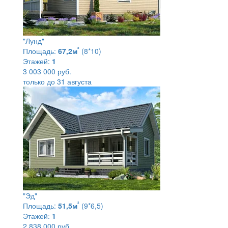
"Лунд"
²
Площадь:
67,2м
(8*10)
Этажей:
1
3 003 000 руб.
только до 31 августа
"Эд"
²
Площадь:
51,5м
(9*6,5)
Этажей:
1
2 838 000 руб.