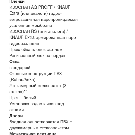
Пленки
ИЗОСПАН AQ PROFF / KNAUF
Extra (или аналоги) гидро-
ветрозащитная паропроницаемая
усиленная мембрана
ИЗОСПАН RS (или аналоги) /
KNAUF Extra армированная паро-
гидроизоляция
Проклейка пленок скотчем
Ревизионный люк на чердак
Окна
в подарок!
Оконные конструкции ПВХ
(Rehau/Veka)
2-х камерный стеклопакет (3
стекла)**
Цвет – белый
Установка водоотливов под
окнами
Двери
Входная одностворчатая ПВХ с
двухкамерным стеклопакетом
Межэтажная лестница