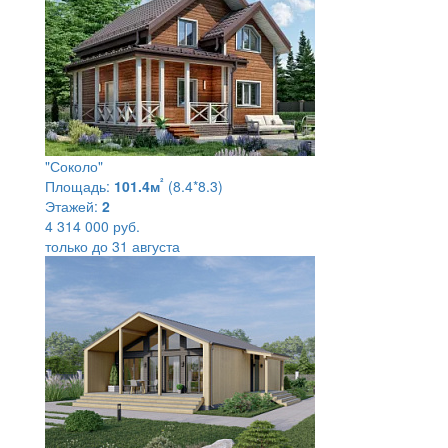
"Соколо"
²
Площадь:
101.4м
(8.4*8.3)
Этажей:
2
4 314 000 руб.
только до 31 августа