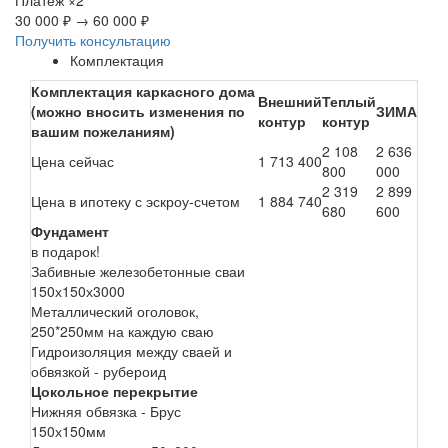
30 000 ₽
→
60 000 ₽
Получить консультацию
Комплектация
Комплектация каркасного дома
Внешний
Теплый
(можно вносить изменения по
ЗИМА
контур
контур
вашим пожеланиям)
2 108
2 636
Цена сейчас
1 713 400
800
000
2 319
2 899
Цена в ипотеку с эскроу-счетом
1 884 740
680
600
Фундамент
в подарок!
Забивные железобетонные сваи
150х150х3000
Металлический оголовок,
250*250мм на каждую сваю
Гидроизоляция между сваей и
обвязкой - рубероид
Цокольное перекрытие
Нижняя обвязка - Брус
150х150мм