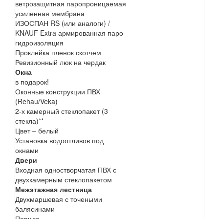
ветрозащитная паропроницаемая
усиленная мембрана
ИЗОСПАН RS (или аналоги) /
KNAUF Extra армированная паро-
гидроизоляция
Проклейка пленок скотчем
Ревизионный люк на чердак
Окна
в подарок!
Оконные конструкции ПВХ
(Rehau/Veka)
2-х камерный стеклопакет (3
стекла)**
Цвет – белый
Установка водоотливов под
окнами
Двери
Входная одностворчатая ПВХ с
двухкамерным стеклопакетом
Межэтажная лестница
Двухмаршевая с точеными
балясинами
Перила