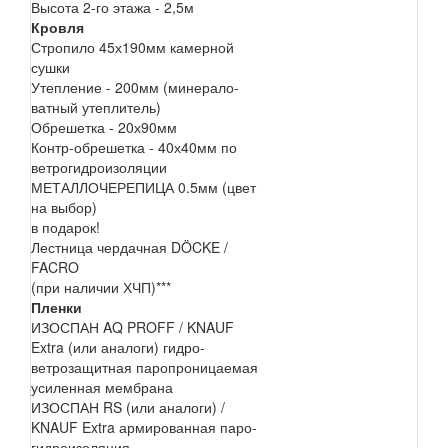
Высота 2-го этажа - 2,5м
Кровля
Стропило 45х190мм камерной
сушки
Утепление - 200мм (минерало-
ватный утеплитель)
Обрешетка - 20х90мм
Контр-обрешетка - 40х40мм по
ветрогидроизоляции
МЕТАЛЛОЧЕРЕПИЦА 0.5мм (цвет
на выбор)
в подарок!
Лестница чердачная DÖCKE /
FACRO
(при наличии ХЧП)***
Пленки
ИЗОСПАН AQ PROFF / KNAUF
Extra (или аналоги) гидро-
ветрозащитная паропроницаемая
усиленная мембрана
ИЗОСПАН RS (или аналоги) /
KNAUF Extra армированная паро-
гидроизоляция