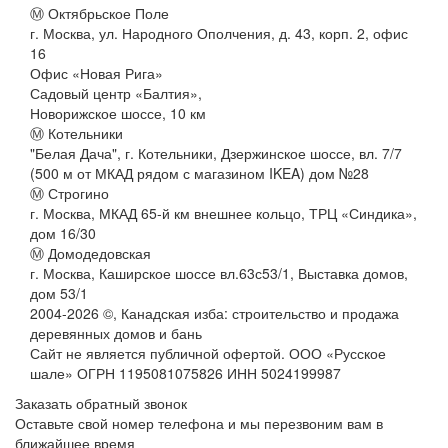
Ⓜ Октябрьское Поле
г. Москва, ул. Народного Ополчения, д. 43, корп. 2, офис
16
Офис «Новая Рига»
Садовый центр «Балтия»,
Новорижское шоссе, 10 км
Ⓜ Котельники
"Белая Дача", г. Котельники, Дзержинское шоссе, вл. 7/7
(500 м от МКАД рядом с магазином IKEA) дом №28
Ⓜ Строгино
г. Москва, МКАД 65-й км внешнее кольцо, ТРЦ «Синдика»,
дом 16/30
Ⓜ Домодедовская
г. Москва, Каширское шоссе вл.63с53/1, Выставка домов,
дом 53/1
2004-
2026
©,
Канадская изба: строительство и продажа
деревянных домов и бань
Сайт не является публичной офертой. ООО «Русское
шале» ОГРН 1195081075826 ИНН 5024199987
Заказать обратный звонок
Оставьте свой номер телефона и мы перезвоним вам в
ближайшее время