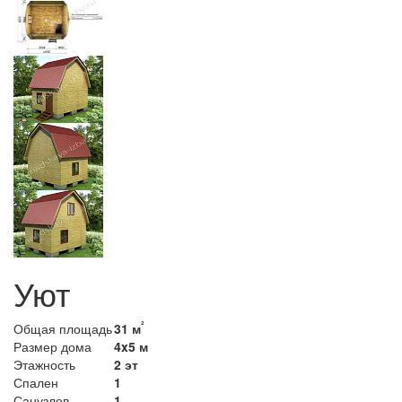
Уют
²
Общая площадь
31 м
Размер дома
4x5 м
Этажность
2 эт
Спален
1
Санузлов
1