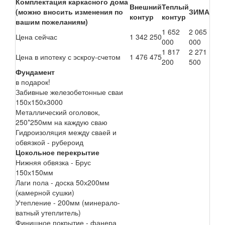
Комплектация каркасного дома
Внешний
Теплый
(можно вносить изменения по
ЗИМА
контур
контур
вашим пожеланиям)
1 652
2 065
Цена сейчас
1 342 250
000
000
1 817
2 271
Цена в ипотеку с эскроу-счетом
1 476 475
200
500
Фундамент
в подарок!
Забивные железобетонные сваи
150х150х3000
Металлический оголовок,
250*250мм на каждую сваю
Гидроизоляция между сваей и
обвязкой - рубероид
Цокольное перекрытие
Нижняя обвязка - Брус
150х150мм
Лаги пола - доска 50х200мм
(камерной сушки)
Утепление - 200мм (минерало-
ватный утеплитель)
Финишное покрытие - фанера