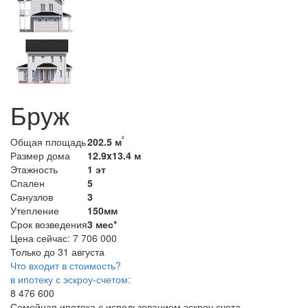
Бруж
²
Общая площадь
202.5 м
Размер дома
12.9x13.4 м
Этажность
1 эт
Спален
5
Санузлов
3
Утепление
150мм
Срок возведения
3 мес*
Цена сейчас:
7 706 000
Только до 31 августа
Что входит в стоимость?
в ипотеку с эскроу-счетом:
8 476 600
Семейная ипотека с использованием эскроу счета