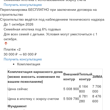
Получить консультацию
Перепланировка БЕСПЛАТНО при заключении договора на
строительство
Строительство ведётся под наблюдением технического надзора
До 1 октября 2026
Семейная ипотека
под 6% годовых
Для всех семей с детьми. Условия могут ужесточиться с 1
октября.
Платёж
×2
30 000 ₽
→
60 000 ₽
Получить консультацию
Комплектация
Комплектация каркасного дома
Внешний
Теплый
(можно вносить изменения по
ЗИМА
контур
контур
вашим пожеланиям)
6 164
7 706
Цена сейчас
5 008 900
800
000
6 781
8 476
Цена в ипотеку с эскроу-счетом
5 509 790
280
600
Фундамент