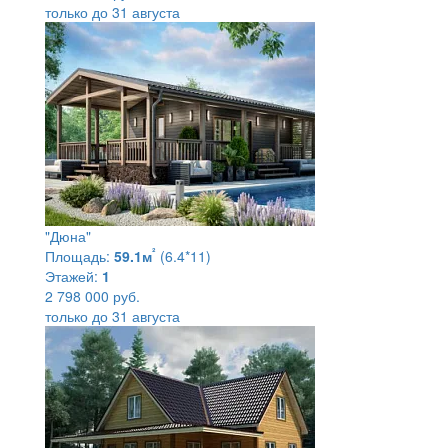
только до 31 августа
"Дюна"
²
Площадь:
59.1м
(6.4*11)
Этажей:
1
2 798 000 руб.
только до 31 августа