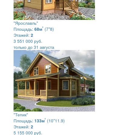
"Ярославль"
²
Площадь:
68м
(7*8)
Этажей:
2
3 551 000 руб.
только до 31 августа
"Тепик"
²
Площадь:
133м
(10*11.9)
Этажей:
2
5 155 000 руб.