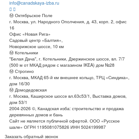
info@canadskaya-izba.ru
Ⓜ Октябрьское Поле
г. Москва, ул. Народного Ополчения, д. 43, корп. 2, офис
16
Офис «Новая Рига»
Садовый центр «Балтия»,
Новорижское шоссе, 10 км
Ⓜ Котельники
"Белая Дача", г. Котельники, Дзержинское шоссе, вл. 7/7
(500 м от МКАД рядом с магазином IKEA) дом №28
Ⓜ Строгино
г. Москва, МКАД 65-й км внешнее кольцо, ТРЦ «Синдика»,
дом 16/30
Ⓜ Домодедовская
г. Москва, Каширское шоссе вл.63с53/1, Выставка домов,
дом 53/1
2004-
2026
©,
Канадская изба: строительство и продажа
деревянных домов и бань
Сайт не является публичной офертой. ООО «Русское
шале» ОГРН 1195081075826 ИНН 5024199987
Заказать обратный звонок