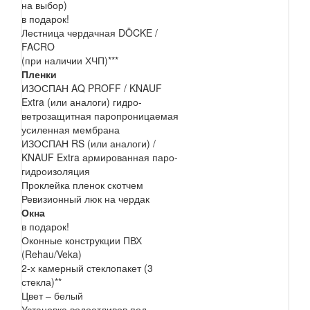
на выбор)
в подарок!
Лестница чердачная DÖCKE /
FACRO
(при наличии ХЧП)***
Пленки
ИЗОСПАН AQ PROFF / KNAUF
Extra (или аналоги) гидро-
ветрозащитная паропроницаемая
усиленная мембрана
ИЗОСПАН RS (или аналоги) /
KNAUF Extra армированная паро-
гидроизоляция
Проклейка пленок скотчем
Ревизионный люк на чердак
Окна
в подарок!
Оконные конструкции ПВХ
(Rehau/Veka)
2-х камерный стеклопакет (3
стекла)**
Цвет – белый
Установка водоотливов под