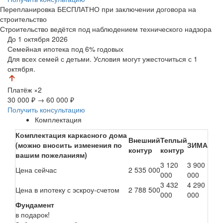
Перепланировка БЕСПЛАТНО при заключении договора на
строительство
Строительство ведётся под наблюдением технического надзора
До 1 октября 2026
Семейная ипотека
под 6% годовых
Для всех семей с детьми. Условия могут ужесточиться с 1
октября.
Платёж
×2
30 000 ₽
→
60 000 ₽
Получить консультацию
Комплектация
Комплектация каркасного дома
Внешний
Теплый
(можно вносить изменения по
ЗИМА
контур
контур
вашим пожеланиям)
3 120
3 900
Цена сейчас
2 535 000
000
000
3 432
4 290
Цена в ипотеку с эскроу-счетом
2 788 500
000
000
Фундамент
в подарок!