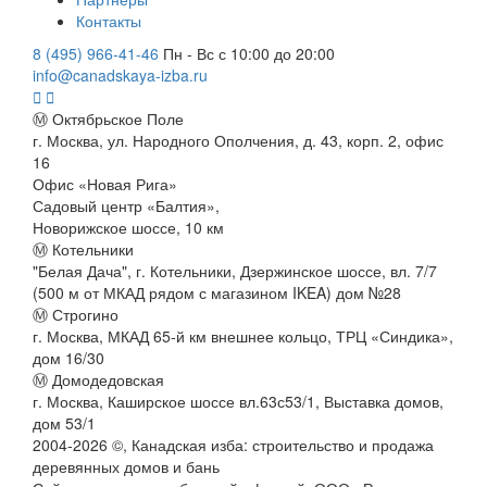
Контакты
8 (495) 966-41-46
Пн - Вс с 10:00 до 20:00
info@canadskaya-izba.ru
Ⓜ Октябрьское Поле
г. Москва, ул. Народного Ополчения, д. 43, корп. 2, офис
16
Офис «Новая Рига»
Садовый центр «Балтия»,
Новорижское шоссе, 10 км
Ⓜ Котельники
"Белая Дача", г. Котельники, Дзержинское шоссе, вл. 7/7
(500 м от МКАД рядом с магазином IKEA) дом №28
Ⓜ Строгино
г. Москва, МКАД 65-й км внешнее кольцо, ТРЦ «Синдика»,
дом 16/30
Ⓜ Домодедовская
г. Москва, Каширское шоссе вл.63с53/1, Выставка домов,
дом 53/1
2004-
2026
©,
Канадская изба: строительство и продажа
деревянных домов и бань