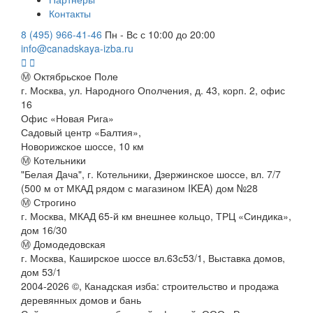
Контакты
8 (495) 966-41-46
Пн - Вс с 10:00 до 20:00
info@canadskaya-izba.ru
Ⓜ Октябрьское Поле
г. Москва, ул. Народного Ополчения, д. 43, корп. 2, офис
16
Офис «Новая Рига»
Садовый центр «Балтия»,
Новорижское шоссе, 10 км
Ⓜ Котельники
"Белая Дача", г. Котельники, Дзержинское шоссе, вл. 7/7
(500 м от МКАД рядом с магазином IKEA) дом №28
Ⓜ Строгино
г. Москва, МКАД 65-й км внешнее кольцо, ТРЦ «Синдика»,
дом 16/30
Ⓜ Домодедовская
г. Москва, Каширское шоссе вл.63с53/1, Выставка домов,
дом 53/1
2004-
2026
©,
Канадская изба: строительство и продажа
деревянных домов и бань