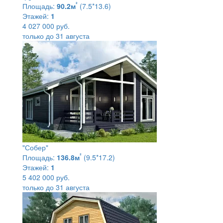
²
Площадь:
90.2м
(7.5*13.6)
Этажей:
1
4 027 000 руб.
только до 31 августа
"Собер"
²
Площадь:
136.8м
(9.5*17.2)
Этажей:
1
5 402 000 руб.
только до 31 августа