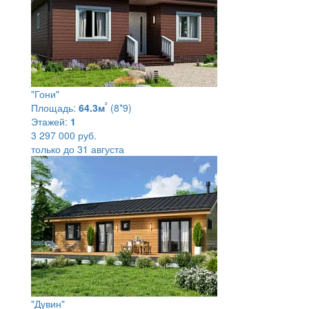
"Гони"
²
Площадь:
64.3м
(8*9)
Этажей:
1
3 297 000 руб.
только до 31 августа
"Дувин"