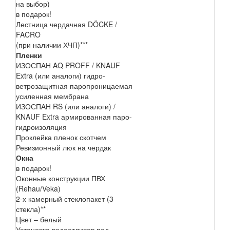
на выбор)
в подарок!
Лестница чердачная DÖCKE /
FACRO
(при наличии ХЧП)***
Пленки
ИЗОСПАН AQ PROFF / KNAUF
Extra (или аналоги) гидро-
ветрозащитная паропроницаемая
усиленная мембрана
ИЗОСПАН RS (или аналоги) /
KNAUF Extra армированная паро-
гидроизоляция
Проклейка пленок скотчем
Ревизионный люк на чердак
Окна
в подарок!
Оконные конструкции ПВХ
(Rehau/Veka)
2-х камерный стеклопакет (3
стекла)**
Цвет – белый
Установка водоотливов под