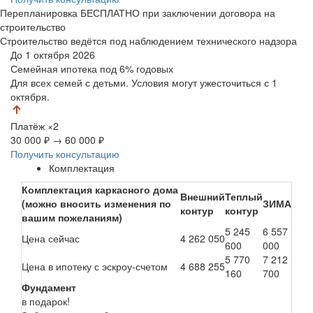
Перепланировка БЕСПЛАТНО при заключении договора на
строительство
Строительство ведётся под наблюдением технического надзора
До 1 октября 2026
Семейная ипотека
под 6% годовых
Для всех семей с детьми. Условия могут ужесточиться с 1
октября.
Платёж
×2
30 000 ₽
→
60 000 ₽
Получить консультацию
Комплектация
Комплектация каркасного дома
Внешний
Теплый
(можно вносить изменения по
ЗИМА
контур
контур
вашим пожеланиям)
5 245
6 557
Цена сейчас
4 262 050
600
000
5 770
7 212
Цена в ипотеку с эскроу-счетом
4 688 255
160
700
Фундамент
в подарок!