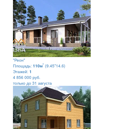
"Реон"
²
Площадь:
110м
(9.45*14.6)
Этажей:
1
4 856 000 руб.
только до 31 августа