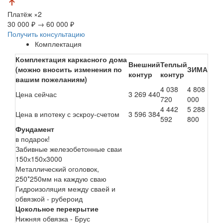
Платёж
×2
30 000 ₽
→
60 000 ₽
Получить консультацию
Комплектация
Комплектация каркасного дома
Внешний
Теплый
(можно вносить изменения по
ЗИМА
контур
контур
вашим пожеланиям)
4 038
4 808
Цена сейчас
3 269 440
720
000
4 442
5 288
Цена в ипотеку с эскроу-счетом
3 596 384
592
800
Фундамент
в подарок!
Забивные железобетонные сваи
150х150х3000
Металлический оголовок,
250*250мм на каждую сваю
Гидроизоляция между сваей и
обвязкой - рубероид
Цокольное перекрытие
Нижняя обвязка - Брус