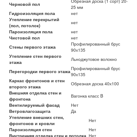
Обрезная доска (1 сорт) 20-
Черновой пол
25 мм
Гидроизоляция пола
нет
Утепление перекрытий
нет
(пол, потолок)
Пароизоляция пола
нет
Чистовой пол
нет
Профилированный брус
Стены первого этажа
90х135
Утепление стен первого
Льноджутовое волокно
этажа
Профилированный брус
Перегородки первого этажа
90х135
Каркас фронтонов и стен
Обрезная доска 40х100
второго этажа
Внешняя отделка стен и
Вагонка класс B
фронтона
Вентилируемый фасад
Нет
Ветровлагозащита
Да
Утепление внешних стен,
Нет
фронтонов и кровли
Пароизоляция стен
Нет
Внутренняя отделка стен и потолка
Нет