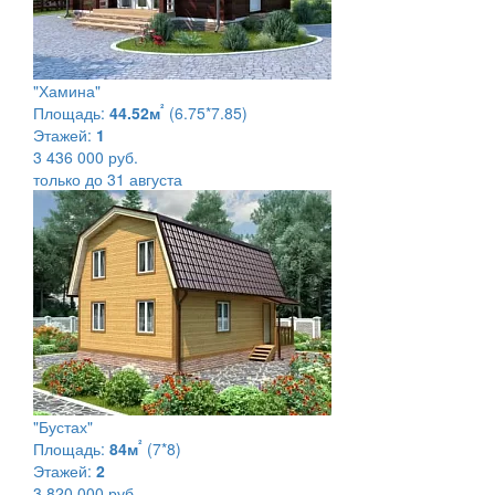
"Хамина"
²
Площадь:
44.52м
(6.75*7.85)
Этажей:
1
3 436 000 руб.
только до 31 августа
"Бустах"
²
Площадь:
84м
(7*8)
Этажей:
2
3 820 000 руб.