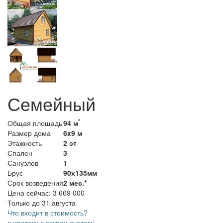
Семейный
²
Общая площадь
94 м
Размер дома
6x9 м
Этажность
2 эт
Спален
3
Санузлов
1
Брус
90х135мм
Срок возведения
2 мес.*
Цена сейчас:
3 669 000
Только до 31 августа
Что входит в стоимость?
в ипотеку с эскроу-счетом: