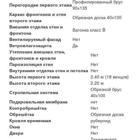
Профилированный брус
Перегородки первого этажа
90х135
Каркас фронтонов и стен
Обрезная доска 40х100
второго этажа
Внешняя отделка стен и
Вагонка класс B
фронтона
Вентилируемый фасад
Нет
Ветровлагозащита
Да
Утепление внешних стен,
Нет
фронтонов и кровли
Пароизоляция стен
Нет
Внутренняя отделка стен и потолка
Нет
Высота первого этажа
2.40 м (18 венцов)
Высота второго этажа
2.20 м
Обрезной брус
Стропильная система
40х100
Подкровельная мембрана
нет
Контробрешётка
Нет
Обрешётка
Обрезная доска
Кровля временная
рубероид
Окна
Нет
Двери
Нет
Техническая