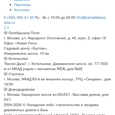
Партнеры
Контакты
8 (495) 966-41-46
Пн - Вс с 10:00 до 20:00
info@canadskaya-
izba.ru
Ⓜ Октябрьское Поле
г. Москва, ул. Народного Ополчения, д. 43, корп. 2, офис 16
Офис «Новая Рига»
Садовый центр «Балтия»,
Новорижское шоссе, 10 км
Ⓜ Котельники
"Белая Дача", г. Котельники, Дзержинское шоссе, вл. 7/7 (500
м от МКАД рядом с магазином IKEA) дом №28
Ⓜ Строгино
г. Москва, МКАД 65-й км внешнее кольцо, ТРЦ «Синдика», дом
16/30
Ⓜ Домодедовская
г. Москва, Каширское шоссе вл.63с53/1, Выставка домов, дом
53/1
2004-
2026
©,
Канадская изба: строительство и продажа
деревянных домов и бань
Сайт не является публичной офертой. ООО «Русское шале»