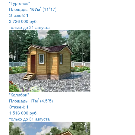
"Тургенев"
²
Площадь:
167м
(11*17)
Этажей:
1
3 726 000 руб.
только до 31 августа
"Колибри"
²
Площадь:
17м
(4.5*5)
Этажей:
1
1 516 000 руб.
только до 31 августа