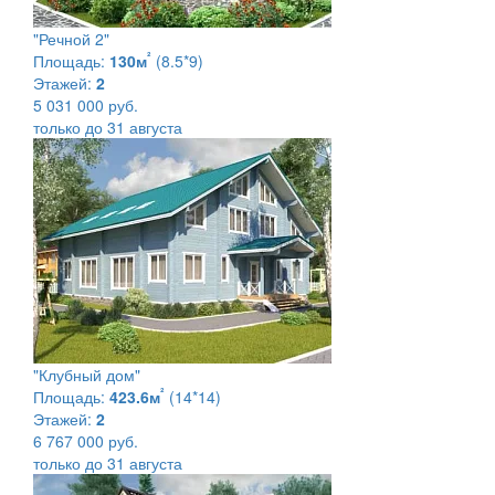
"Речной 2"
²
Площадь:
130м
(8.5*9)
Этажей:
2
5 031 000 руб.
только до 31 августа
"Клубный дом"
²
Площадь:
423.6м
(14*14)
Этажей:
2
6 767 000 руб.
только до 31 августа