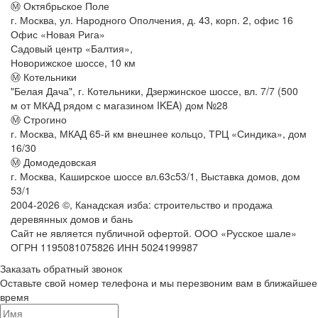
Ⓜ Октябрьское Поле
г. Москва, ул. Народного Ополчения, д. 43, корп. 2, офис 16
Офис «Новая Рига»
Садовый центр «Балтия»,
Новорижское шоссе, 10 км
Ⓜ Котельники
"Белая Дача", г. Котельники, Дзержинское шоссе, вл. 7/7 (500
м от МКАД рядом с магазином IKEA) дом №28
Ⓜ Строгино
г. Москва, МКАД 65-й км внешнее кольцо, ТРЦ «Синдика», дом
16/30
Ⓜ Домодедовская
г. Москва, Каширское шоссе вл.63с53/1, Выставка домов, дом
53/1
2004-
2026
©,
Канадская изба: строительство и продажа
деревянных домов и бань
Сайт не является публичной офертой. ООО «Русское шале»
ОГРН 1195081075826 ИНН 5024199987
Заказать обратный звонок
Оставьте свой номер телефона и мы перезвоним вам в ближайшее
время