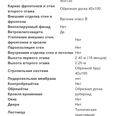
90х135
Каркас фронтонов и стен
Обрезная доска 40х100
второго этажа
Внешняя отделка стен и
Вагонка класс B
фронтона
Вентилируемый фасад
Нет
Ветровлагозащита
Да
Утепление внешних стен,
Нет
фронтонов и кровли
Пароизоляция стен
Нет
Внутренняя отделка стен и потолка
Нет
Высота первого этажа
2.40 м (18 венцов)
Высота второго этажа
2.20 м
Обрезной брус
Стропильная система
40х100
Подкровельная мембрана
нет
Контробрешётка
Нет
Обрешётка
Обрезная доска
Кровля временная
рубероид
Окна
Нет
Двери
Нет
Техническая
Лестница
приставная